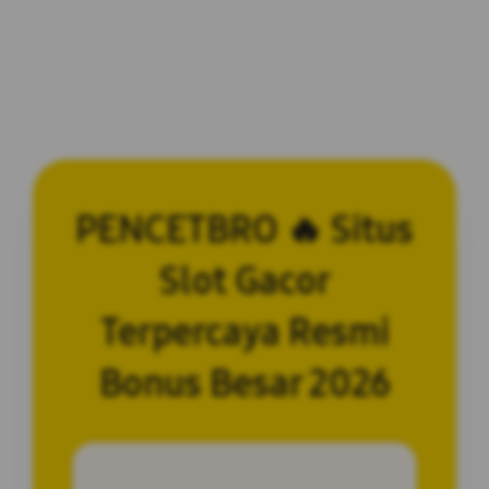
PENCETBRO 🔥 Situs
Slot Gacor
Terpercaya Resmi
Bonus Besar 2026