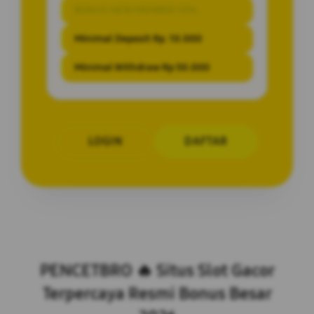
BONUS NEW MEMBER 10%
Minimal Deposit Rp. 10.000
Minimal Withdraw Rp 50.000
LOGIN
DAFTAR
Layer Popup Close
PENCETBRO 🔥 Situs Slot Gacor
Terpercaya Resmi Bonus Besar