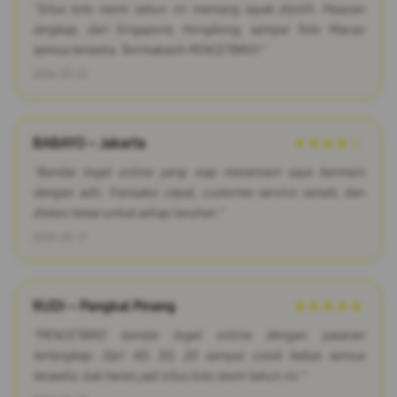
"Situs toto resmi tahun ini memang layak dipilih. Pasaran
lengkap, dari Singapore, Hongkong, sampai Toto Macau
semua tersedia. Terimakasih PENCETBRO!"
2026-03-22
BABAYO – Jakarta
★★★★☆
"Bandar togel online yang siap menemani saya bermain
dengan adil. Transaksi cepat, customer service ramah, dan
diskon besar untuk setiap taruhan."
2026-03-17
RUDI – Pangkal Pinang
★★★★★
"PENCETBRO bandar togel online dengan pasaran
terlengkap. Dari 4D, 3D, 2D sampai colok bebas semua
tersedia. Gak heran jadi situs toto resmi tahun ini."