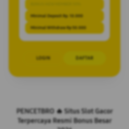
BONUS NEW MEMBER 10%
Minimal Deposit Rp. 10.000
Minimal Withdraw Rp 50.000
LOGIN
DAFTAR
Layer Popup Close
PENCETBRO 🔥 Situs Slot Gacor
Terpercaya Resmi Bonus Besar