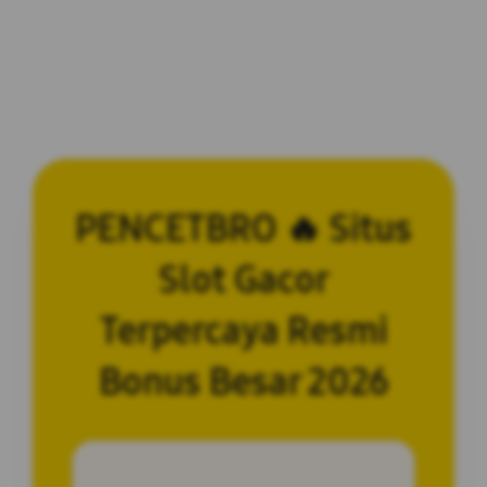
PENCETBRO 🔥 Situs
Slot Gacor
Terpercaya Resmi
Bonus Besar 2026