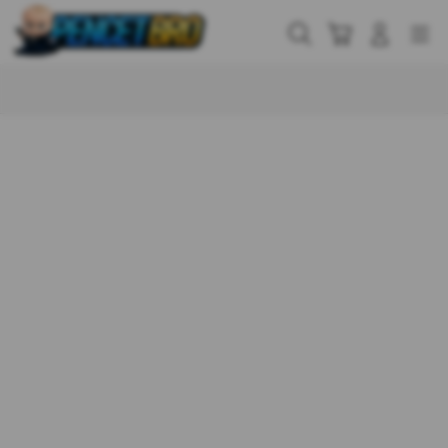
Skip
to
Cari
Troli
Login
Navigation
content
Buka Info Lebih Lanjut