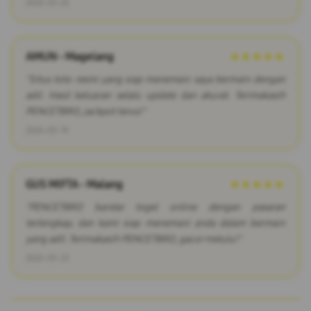
2026-03-25
AMUN - Magelang
★★★★★
"Situs toto resmi yang siap menemani saya bermain dengan
adil. Hasil keluaran selalu update dan akurat. Terimakasih
PENCETBRO, jackpot terus!"
2026-03-19
GUS MIFTA - Malang
★★★★★
"PENCETBRO bandar togel online dengan pasaran
terlengkap, dan kami siap menemani anda dalam bermain
yang adil. Terimakasih PENCETBRO, gacor melulu!"
2026-03-23