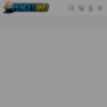
Skip
to
Cari
Troli
Login
Navigation
content
Buka Info Lebih Lanjut