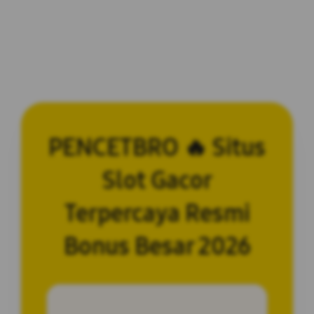
PENCETBRO 🔥 Situs
Slot Gacor
Terpercaya Resmi
Bonus Besar 2026