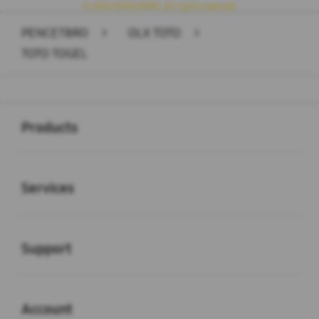
© 2026 PENCETBRO. All rights reserved.
PENCETBRO
>
OLX TOTO
>
TOTO TOGEL
Buka
Footer Navigation
Products
Buka
Services
Buka
Support
Buka
Account