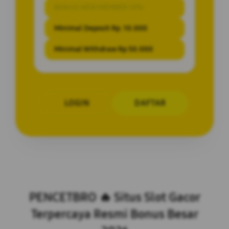
BONUS NEW MEMBER 10%
Minimal Deposit Rp. 10.000
Minimal Withdraw Rp 50.000
LOGIN
DAFTAR
Layer Popup Close
PENCETBRO 🔥 Situs Slot Gacor
Terpercaya Resmi Bonus Besar