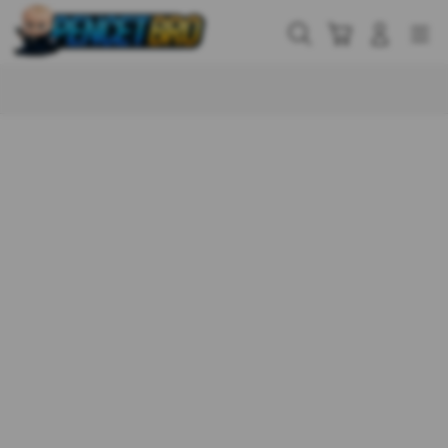
Skip
to
Cari
Troli
Login
Navigation
content
Buka Info Lebih Lanjut