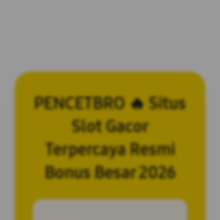
PENCETBRO 🔥 Situs
Slot Gacor
Terpercaya Resmi
Bonus Besar 2026