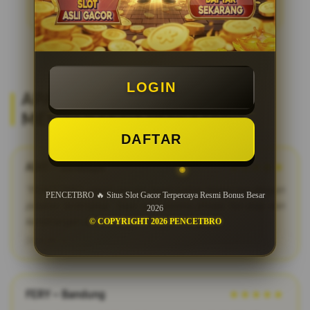
LOGIN
APA KATA MEREKA? REVIEW
MEMBER SETIA PENCETBRO
DAFTAR
ADIT – Surabaya
★★★★★
"PENCETBRO adalah bandar togel online terpercaya dengan
PENCETBRO 🔥 Situs Slot Gacor Terpercaya Resmi Bonus Besar
pasaran terlengkap. Saya suka karena proses fair play dan
2026
kemenangan dibayar penuh tanpa potongan."
© COPYRIGHT 2026 PENCETBRO
2026-03-12
FERY – Bandung
★★★★★