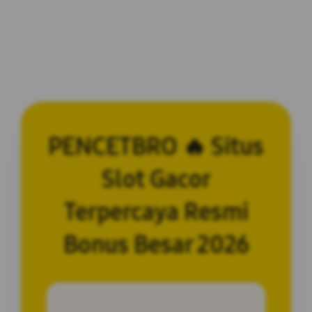
PENCETBRO 🔥 Situs
Slot Gacor
Terpercaya Resmi
Bonus Besar 2026