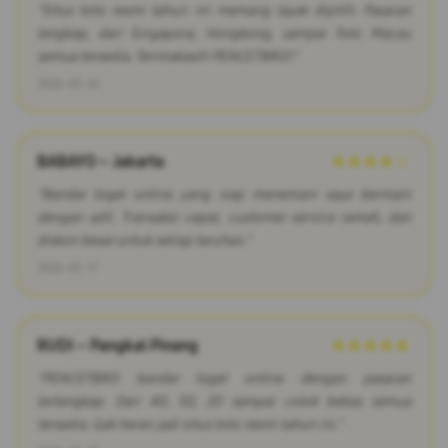
"Situs toto resmi tahun ini memang layak dipilih. Pasaran
lengkap, dari Singapore, Hongkong, sampai Toto Macau
semua tersedia. Terimakasih PENCETBRO!"
2026-03-22
BABAYO – Jakarta
★★★★☆
"Bandar togel online yang siap menemani saya bermain
dengan adil. Transaksi cepat, customer service ramah, dan
diskon besar untuk setiap taruhan."
2026-03-17
RUDI – Pangkal Pinang
★★★★★
"PENCETBRO bandar togel online dengan pasaran
terlengkap. Dari 4D, 3D, 2D sampai colok bebas semua
tersedia. Gak heran jadi situs toto resmi tahun ini."