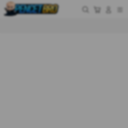
Skip
to
Cari
Troli
Login
Navigation
content
Buka Info Lebih Lanjut