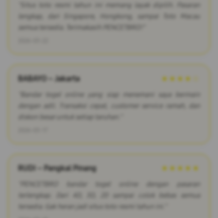
"Situs toto resmi tahun ini memang layak dipilih. Pasaran
lengkap, dari Singapore, Hongkong, sampai Toto Macau
semua tersedia. Terimakasih PENCETBRO!"
2026-03-22
BABAYO – Jakarta
★★★★☆
"Bandar togel online yang siap menemani saya bermain
dengan adil. Transaksi cepat, customer service ramah, dan
diskon besar untuk setiap taruhan."
2026-03-17
RUDI – Pangkal Pinang
★★★★★
"PENCETBRO bandar togel online dengan pasaran
terlengkap. Dari 4D, 3D, 2D sampai colok bebas semua
tersedia. Gak heran jadi situs toto resmi tahun ini."