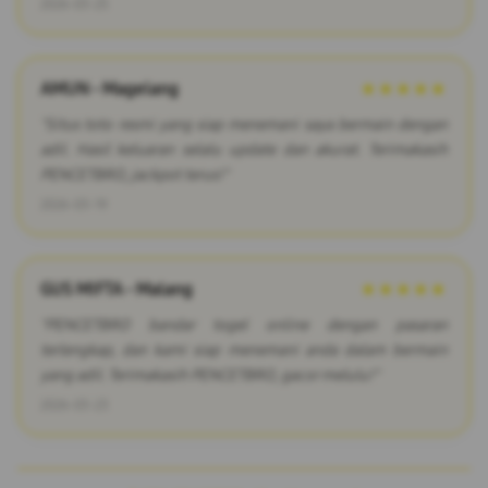
2026-03-25
AMUN - Magelang
★★★★★
"Situs toto resmi yang siap menemani saya bermain dengan
adil. Hasil keluaran selalu update dan akurat. Terimakasih
PENCETBRO, jackpot terus!"
2026-03-19
GUS MIFTA - Malang
★★★★★
"PENCETBRO bandar togel online dengan pasaran
terlengkap, dan kami siap menemani anda dalam bermain
yang adil. Terimakasih PENCETBRO, gacor melulu!"
2026-03-23