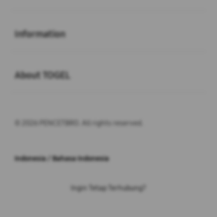
Buka
Information
Buka
About TOGEL
© 2026 PENCETBRO. All rights reserved.
Indonesia / Bahasa Indonesia
Ingin Tetap Terhubung?