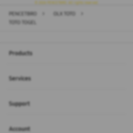
© 2026 PENCETBRO. All rights reserved.
PENCETBRO
>
OLX TOTO
>
TOTO TOGEL
Buka
Footer Navigation
Products
Buka
Services
Buka
Support
Buka
Account