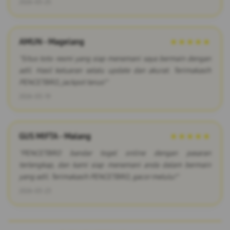
2026-03-25
AMUN - Magelang
★★★★★
"Situs toto resmi yang siap menemani saya bermain dengan
adil. Hasil keluaran selalu update dan akurat. Terimakasih
PENCETBRO, jackpot terus!"
2026-03-19
GUS MIFTA - Malang
★★★★★
"PENCETBRO bandar togel online dengan pasaran
terlengkap, dan kami siap menemani anda dalam bermain
yang adil. Terimakasih PENCETBRO, gacor melulu!"
2026-03-23