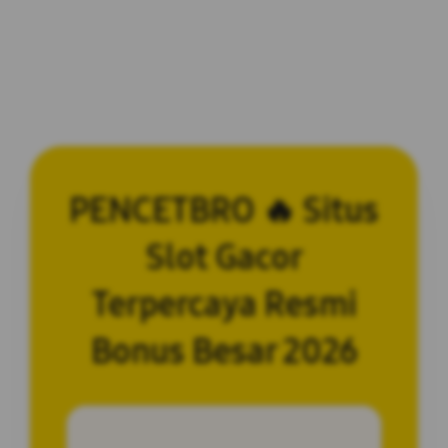
PENCETBRO 🔥 Situs
Slot Gacor
Terpercaya Resmi
Bonus Besar 2026