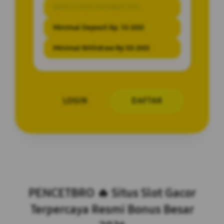
BONUS NEW MEMBER 10%
Minimal Deposit Rp. 10.000
Minimal Withdraw Rp 50.000
LOGIN
DAFTAR
Layer Popup Close
PENCETBRO 🔥 Situs Slot Gacor
Terpercaya Resmi Bonus Besar