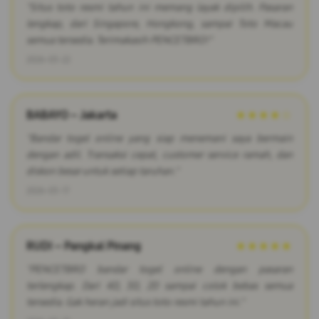
"Situs toto resmi tahun ini memang layak dipilih. Pasaran
lengkap, dari Singapore, Hongkong, sampai Toto Macau
semua tersedia. Terimakasih PENCETBRO!"
2026-03-22
BABAYO – Jakarta
★★★★☆
"Bandar togel online yang siap menemani saya bermain
dengan adil. Transaksi cepat, customer service ramah, dan
diskon besar untuk setiap taruhan."
2026-03-17
RUDI – Pangkal Pinang
★★★★★
"PENCETBRO bandar togel online dengan pasaran
terlengkap. Dari 4D, 3D, 2D sampai colok bebas semua
tersedia. Gak heran jadi situs toto resmi tahun ini."