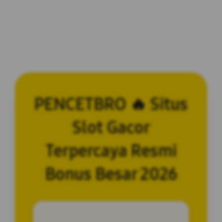
PENCETBRO 🔥 Situs
Slot Gacor
Terpercaya Resmi
Bonus Besar 2026