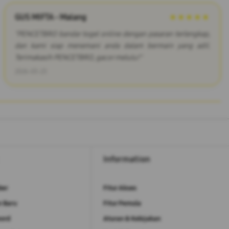
GUS MIFTA - Malang
★★★★★
"PENCETBRO bandar togel online dengan pasaran terlengkap,
dan kami siap menemani anda dalam bermain yang adil.
Terimakasih PENCETBRO, gacor melulu!"
2026-03-23
Information
ber
Fitur Akses
n Baru
Fitur Pemula
ord
Aturan & Kebijakan