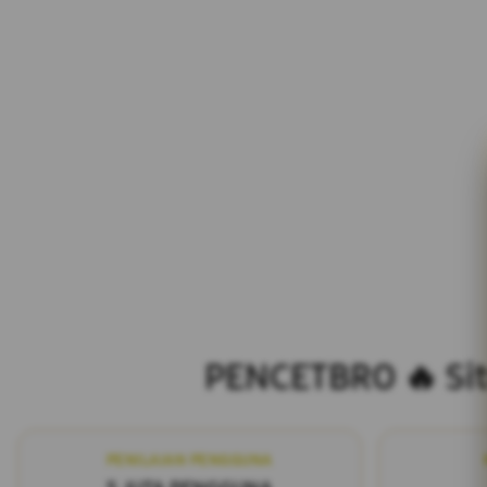
Layer Popup Close
PENCETBRO 🔥 Sit
PENILAIAN PENGGUNA