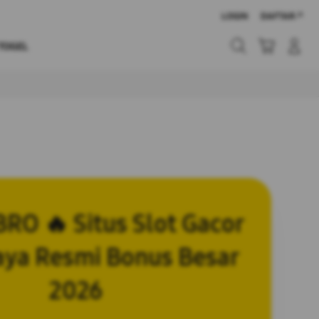
LOGIN
DAFTAR
Cari
Troli
Login/Sign-Up
TOGEL
Cari
RO 🔥 Situs Slot Gacor
aya Resmi Bonus Besar
2026