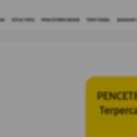
IN
SITUS TOTO
PENCETBRO RESMI
TOTO TOGEL
BANDAR 
PENCETB
Terperc