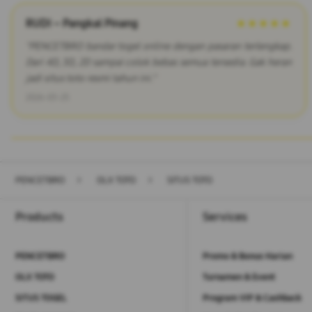
RUDI – Pangkal Pinang
★★★★★
"PENCETBRO bandar togel online dengan pasaran terlengkap.
Dari 4D, 3D, 2D sampai colok bebas semua tersedia. Gak heran
jadi situs toto resmi tahun ini."
2026-03-25
PENCETBRO
>
OLX TOTO
>
SITUS TOTO
Footer Navigation
Products
Services
PENCETBRO
Promo & Bonus Harian
OLX TOTO
Turnamen & Event
SITUS TOGEL
Program VIP & Cashback