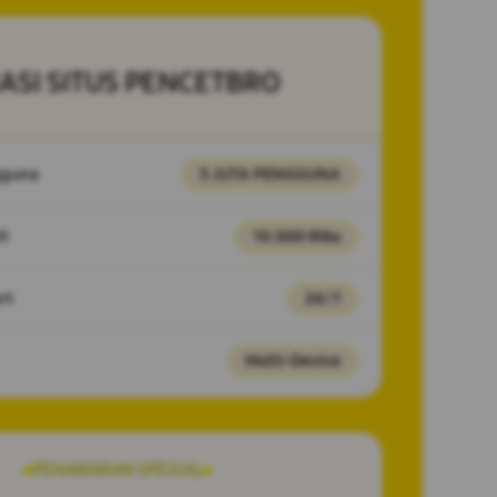
ASI SITUS PENCETBRO
gguna
5 JUTA PENGGUNA
it
10.000 Ribu
rt
24/7
Multi-Device
PENAWARAN SPESIAL