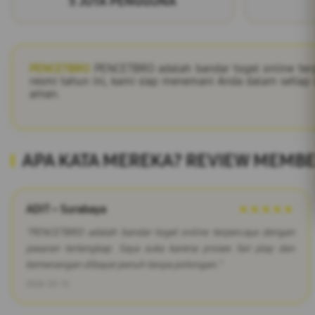
5 JUTA PENGGUNA
PENCETBRO
PENCETBRO adalah bandar togel online ter
resmi tahun ini, kami siap menemani Anda dalam seti
aman.
APA KATA MEREKA? REVIEW MEMBE
ADIT – Surabaya
★★★★★
"PENCETBRO adalah bandar togel online terpercaya dengan
pasaran terlengkap. Saya suka karena proses fair play dan
kemenangan dibayar penuh tanpa potongan."
2026-03-12