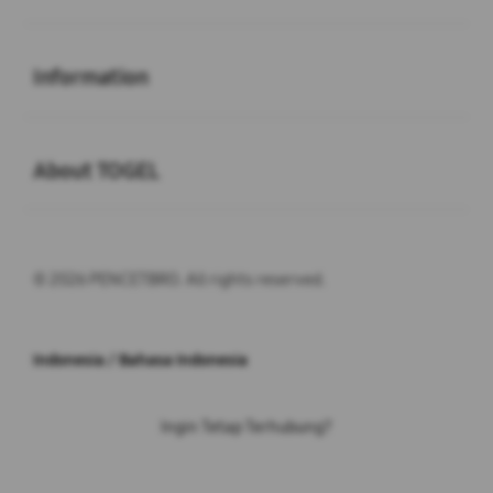
Buka
Information
Buka
About TOGEL
© 2026 PENCETBRO. All rights reserved.
Indonesia / Bahasa Indonesia
Ingin Tetap Terhubung?