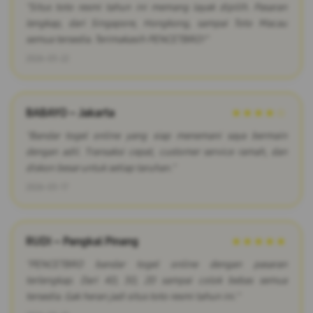
"Situs toto resmi tahun ini memang layak dipilih. Pasaran
lengkap, dari Singapore, Hongkong, sampai Toto Macau
semua tersedia. Terimakasih PENCETBRO!"
2026-03-22
BABAYO – Jakarta
★★★★☆
"Bandar togel online yang siap menemani saya bermain
dengan adil. Transaksi cepat, customer service ramah, dan
diskon besar untuk setiap taruhan."
2026-03-17
RUDI – Pangkal Pinang
★★★★★
"PENCETBRO bandar togel online dengan pasaran
terlengkap. Dari 4D, 3D, 2D sampai colok bebas semua
tersedia. Gak heran jadi situs toto resmi tahun ini."