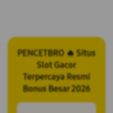
PENCETBRO 🔥 Situs
Slot Gacor
Terpercaya Resmi
Bonus Besar 2026