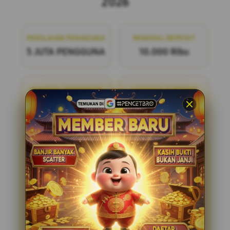
2026
PENILAIAN PENGGUNA
MINIMAL DEPOSIT
5 JUTA PENGGUNA
10.000 Ribu
MINIMAL WITHDRAW
LAYANAN SUPPORT
50.000 Ribu
24/7
PENCETBRO
PENCETBRO adalah bandar
togel online terpercaya yang menawarkan
pengalaman bermain yang adil dan
menyenangkan. Dengan pasaran terlengkap
di situs toto resmi tahun ini, kami siap
menemani Anda dalam setiap langkah
permainan. Bergabunglah dengan kami dan
nikmati kesempatan untuk meraih
kemenangan dengan mudah dan aman.