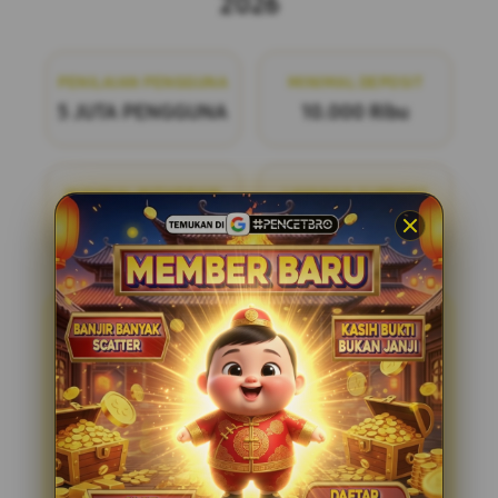
2026
PENILAIAN PENGGUNA
MINIMAL DEPOSIT
5 JUTA PENGGUNA
10.000 Ribu
MINIMAL WITHDRAW
LAYANAN SUPPORT
50.000 Ribu
24/7
PENCETBRO
PENCETBRO adalah bandar
togel online terpercaya yang menawarkan
pengalaman bermain yang adil dan
menyenangkan. Dengan pasaran terlengkap
di situs toto resmi tahun ini, kami siap
menemani Anda dalam setiap langkah
permainan. Bergabunglah dengan kami dan
nikmati kesempatan untuk meraih
kemenangan dengan mudah dan aman.