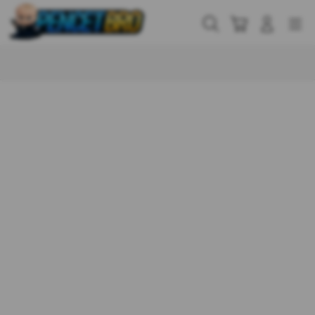
Skip
to
Cari
Troli
Login
Navigation
content
Buka Info Lebih Lanjut