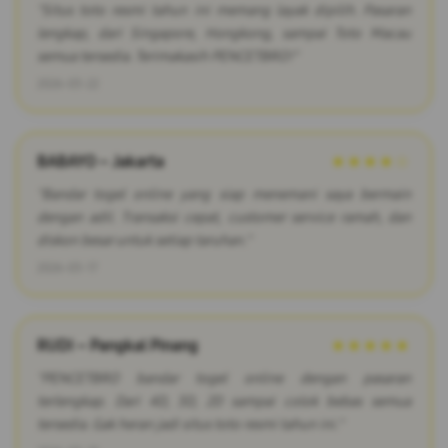
"Situs toto resmi tahun ini memang layak dipilih. Pasaran
lengkap, dari Singapore, Hongkong, sampai Toto Macau
semua tersedia. Terimakasih PENCETBRO!"
2026-03-22
BABAYO – Jakarta
★★★★☆
"Bandar togel online yang siap menemani saya bermain
dengan adil. Transaksi cepat, customer service ramah, dan
diskon besar untuk setiap taruhan."
2026-03-17
RUDI – Pangkal Pinang
★★★★★
"PENCETBRO bandar togel online dengan pasaran
terlengkap. Dari 4D, 3D, 2D sampai colok bebas semua
tersedia. Gak heran jadi situs toto resmi tahun ini."