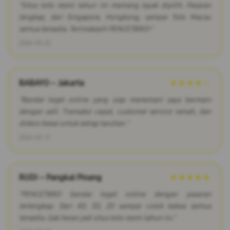
"Situs toto resmi tahun ini memang layak dipilih. Pasaran
lengkap, dari Singapore, Hongkong, sampai Toto Macau
semua tersedia. Terimakasih PENCETBRO!"
2026-03-22
BABAYO – Jakarta
★★★★☆
"Bandar togel online yang siap menemani saya bermain
dengan adil. Transaksi cepat, customer service ramah, dan
diskon besar untuk setiap taruhan."
2026-03-17
RUDI – Pangkal Pinang
★★★★★
"PENCETBRO bandar togel online dengan pasaran
terlengkap. Dari 4D, 3D, 2D sampai colok bebas semua
tersedia. Gak heran jadi situs toto resmi tahun ini."