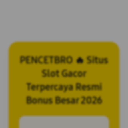
PENCETBRO 🔥 Situs
Slot Gacor
Terpercaya Resmi
Bonus Besar 2026