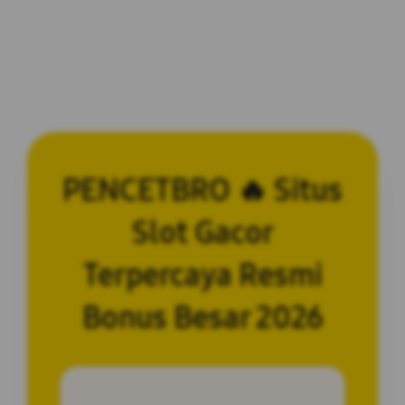
PENCETBRO 🔥 Situs
Slot Gacor
Terpercaya Resmi
Bonus Besar 2026