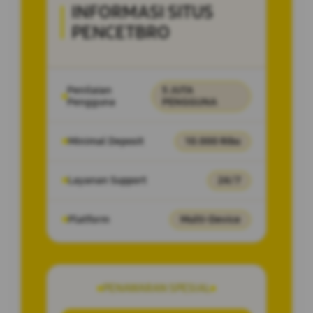
INFORMASI SITUS
PENCETBRO
Penilaian
5 JUTA
Pengguna
PENGGUNA
Minimal Deposit
10.000 Ribu
Layanan Support
24/7
Platform
Multi-Device
PENAWARAN SPESIAL