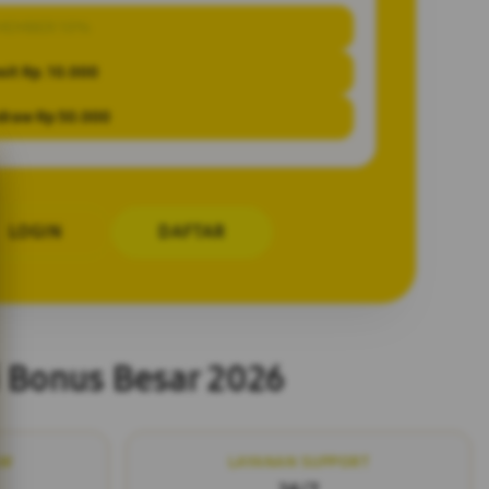
MEMBER 10%
it Rp. 10.000
draw Rp 50.000
LOGIN
DAFTAR
 Bonus Besar 2026
AW
LAYANAN SUPPORT