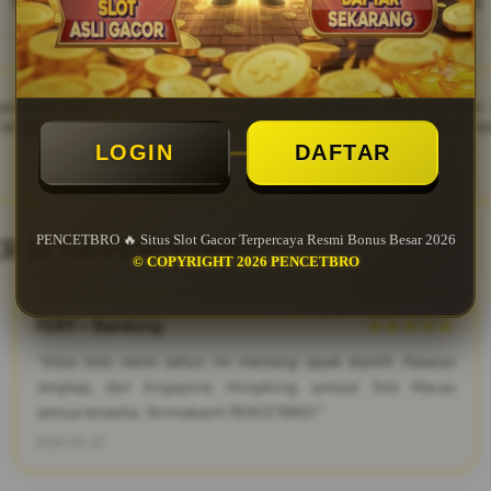
10.000 Ribu
50.000 Ribu
percaya yang menawarkan pengalaman bermain yang adil dan m
ap langkah permainan. Bergabunglah dengan kami dan nikmati
LOGIN
DAFTAR
PENCETBRO 🔥 Situs Slot Gacor Terpercaya Resmi Bonus Besar 2026
R SETIA PENCETBRO
© COPYRIGHT 2026 PENCETBRO
FERY – Bandung
★★★★★
"Situs toto resmi tahun ini memang layak dipilih. Pasaran
lengkap, dari Singapore, Hongkong, sampai Toto Macau
semua tersedia. Terimakasih PENCETBRO!"
2026-03-22