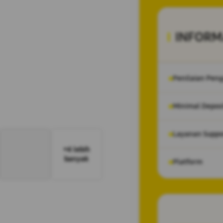
INFORM
Penilaian Pen
Minimal Depos
Layanan Suppo
+4 lebih
banyak
Platform