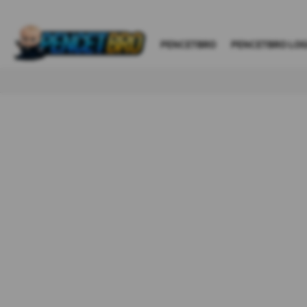
Skip
to
content
PENCETBRO
PENCETBRO LOG
Buka Info Lebih Lanjut