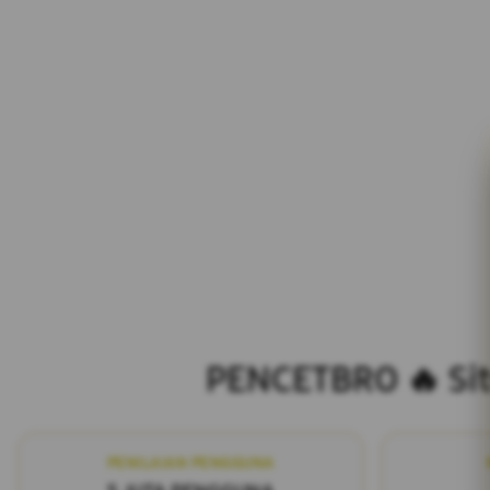
Layer Popup Close
PENCETBRO 🔥 Sit
PENILAIAN PENGGUNA