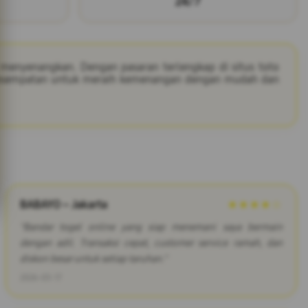
24/7
enyenangkan. Dengan pasaran terlengkap di situs toto
 kesempatan untuk meraih kemenangan dengan mudah dan
BABAYO – Jakarta
★★★★☆
"Bandar togel online yang siap menemani saya bermain
dengan adil. Transaksi cepat, customer service ramah, dan
diskon besar untuk setiap taruhan."
2026-03-17