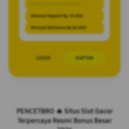
BONUS NEW MEMBER 10%
Minimal Deposit Rp. 10.000
Minimal Withdraw Rp 50.000
LOGIN
DAFTAR
Layer Popup Close
PENCETBRO 🔥 Situs Slot Gacor
Terpercaya Resmi Bonus Besar