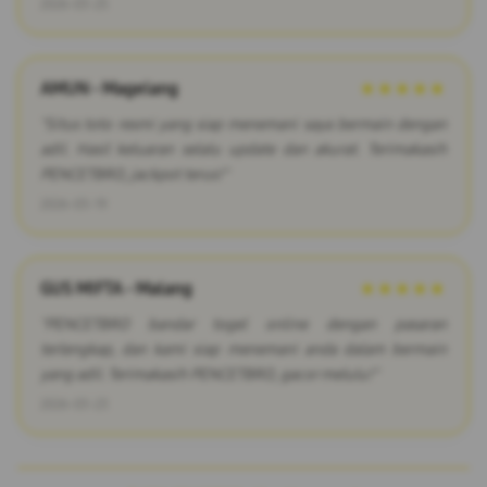
2026-03-25
AMUN - Magelang
★★★★★
"Situs toto resmi yang siap menemani saya bermain dengan
adil. Hasil keluaran selalu update dan akurat. Terimakasih
PENCETBRO, jackpot terus!"
2026-03-19
GUS MIFTA - Malang
★★★★★
"PENCETBRO bandar togel online dengan pasaran
terlengkap, dan kami siap menemani anda dalam bermain
yang adil. Terimakasih PENCETBRO, gacor melulu!"
2026-03-23