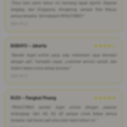
"Situs toto resmi tahun ini memang layak dipilih. Pasaran
lengkap, dari Singapore, Hongkong, sampai Toto Macau
semua tersedia. Terimakasih PENCETBRO!"
2026-03-22
BABAYO – Jakarta
★★★★☆
"Bandar togel online yang siap menemani saya bermain
dengan adil. Transaksi cepat, customer service ramah, dan
diskon besar untuk setiap taruhan."
2026-03-17
RUDI – Pangkal Pinang
★★★★★
"PENCETBRO bandar togel online dengan pasaran
terlengkap. Dari 4D, 3D, 2D sampai colok bebas semua
tersedia. Gak heran jadi situs toto resmi tahun ini."