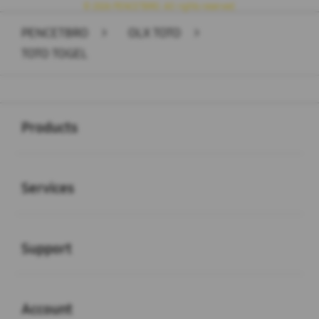
© 2026 PENCETBRO. All rights reserved.
PENCETBRO
>
OLX TOTO
>
TOTO TOGEL
Buka
Footer Navigation
Products
Buka
Services
Buka
Support
Buka
Account