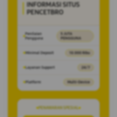
INFORMASI SITUS
PENCETBRO
Penilaian
5 JUTA
Pengguna
PENGGUNA
Minimal Deposit
10.000 Ribu
Layanan Support
24/7
Platform
Multi-Device
PENAWARAN SPESIAL