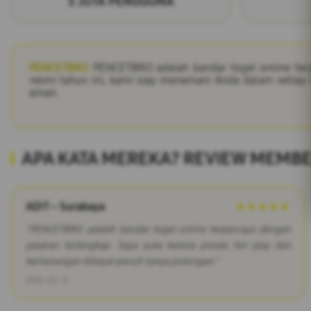
5 JUTA PENGGUNA
PENCETBRO
PENCETBRO adalah bandar togel online ter
resmi tahun ini, kami siap menemani Anda dalam seti
aman.
APA KATA MEREKA? REVIEW MEMBE
ADIT – Surabaya
★★★★★
"PENCETBRO adalah bandar togel online terpercaya dengan
pasaran terlengkap. Saya suka karena proses fair play dan
kemenangan dibayar penuh tanpa potongan."
2026-03-12