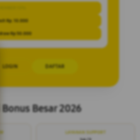
MEMBER 10%
it Rp. 10.000
draw Rp 50.000
LOGIN
DAFTAR
 Bonus Besar 2026
AW
LAYANAN SUPPORT