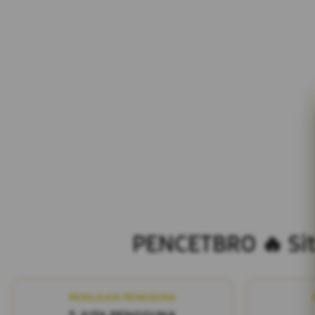
Layer Popup Close
PENCETBRO 🔥 Sit
PENILAIAN PENGGUNA