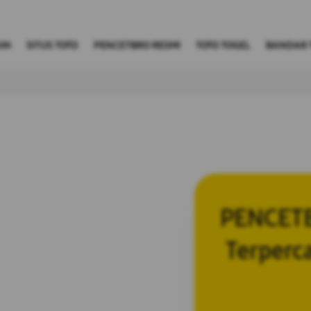
IN
SITUS TOTO
PENCETBRO RESMI
TOTO TOGEL
BANDAR 
PENCETB
Terperc