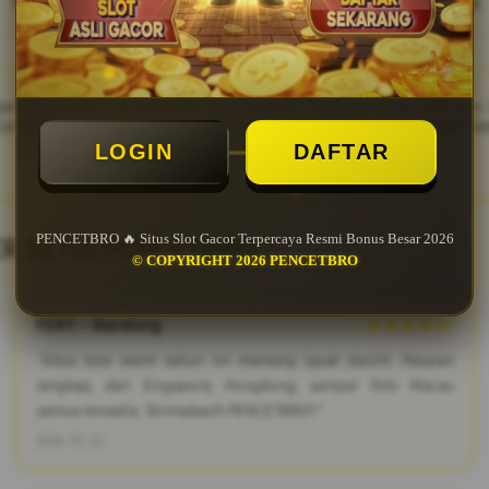
10.000 Ribu
50.000 Ribu
percaya yang menawarkan pengalaman bermain yang adil dan m
ap langkah permainan. Bergabunglah dengan kami dan nikmati
LOGIN
DAFTAR
PENCETBRO 🔥 Situs Slot Gacor Terpercaya Resmi Bonus Besar 2026
R SETIA PENCETBRO
© COPYRIGHT 2026 PENCETBRO
FERY – Bandung
★★★★★
"Situs toto resmi tahun ini memang layak dipilih. Pasaran
lengkap, dari Singapore, Hongkong, sampai Toto Macau
semua tersedia. Terimakasih PENCETBRO!"
2026-03-22