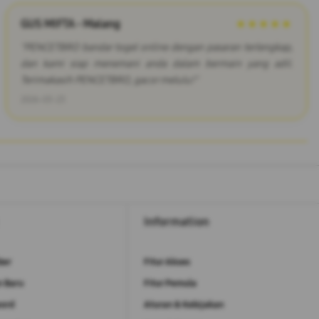
GUS MIFTA - Malang
★★★★★
"PENCETBRO bandar togel online dengan pasaran terlengkap,
dan kami siap menemani anda dalam bermain yang adil.
Terimakasih PENCETBRO, gacor melulu!"
2026-03-23
Information
ber
Fitur Akses
n Baru
Fitur Pemula
ord
Aturan & Kebijakan