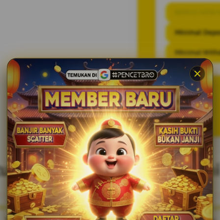
BONUS NEW 
Minimal Depos
Minimal With
us Slot Gacor Terpercaya Resmi
MINIMAL DEPOSIT
MINIMAL WITHDR