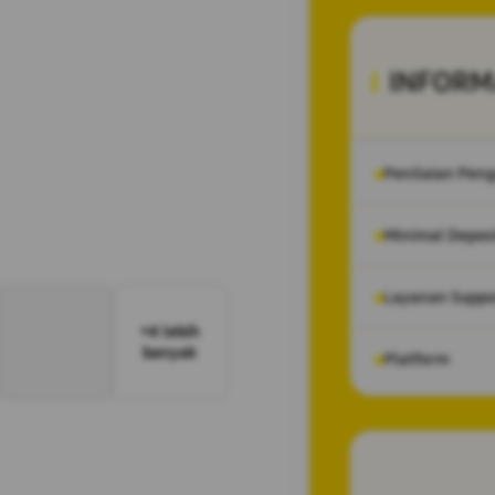
INFORM
Penilaian Pen
Minimal Depos
Layanan Suppo
+4 lebih
banyak
Platform