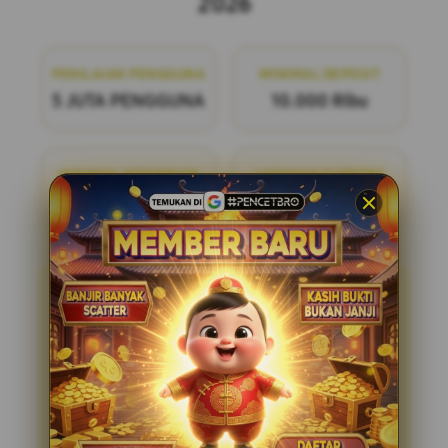
2026
PENILAIAN PENGGUNA
MINIMAL DEPOSIT
5 JUTA PENGGUNA
10.000 Ribu
MINIMAL WITHDRAW
LAYANAN SUPPORT
50.000 Ribu
24/7
PENCETBRO
PENCETBRO adalah bandar
togel online terpercaya yang menawarkan
pengalaman bermain yang adil dan
menyenangkan. Dengan pasaran terlengkap
di situs toto resmi tahun ini, kami siap
menemani Anda dalam setiap langkah
permainan. Bergabunglah dengan kami dan
nikmati kesempatan untuk meraih
kemenangan dengan mudah dan aman.