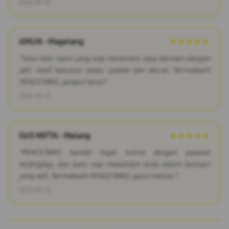
2026-03-25
AMUN - Magelang
★★★★★
"Situs toto resmi yang siap menemani saya bermain dengan
adil. Hasil keluaran selalu update dan akurat. Terimakasih
PENCETBRO, jackpot terus!"
2026-03-19
GUS MIFTA - Malang
★★★★★
"PENCETBRO bandar togel online dengan pasaran
terlengkap, dan kami siap menemani anda dalam bermain
yang adil. Terimakasih PENCETBRO, gacor melulu!"
2026-03-23