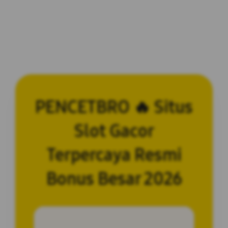
PENCETBRO 🔥 Situs
Slot Gacor
Terpercaya Resmi
Bonus Besar 2026