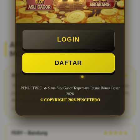
LOGIN
APA KATA MEREKA? REVIEW
MEMBER SETIA PENCETBRO
DAFTAR
ADIT – Surabaya
★★★★★
"PENCETBRO adalah bandar togel online terpercaya dengan
PENCETBRO 🔥 Situs Slot Gacor Terpercaya Resmi Bonus Besar
pasaran terlengkap. Saya suka karena proses fair play dan
2026
kemenangan dibayar penuh tanpa potongan."
© COPYRIGHT 2026 PENCETBRO
2026-03-12
FERY – Bandung
★★★★★