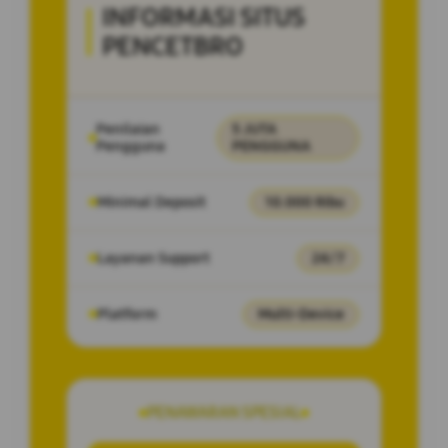
INFORMASI SITUS
PENCETBRO
Penilaian
5 JUTA
Pengguna
PENGGUNA
Minimal Deposit
10.000 Ribu
Layanan Support
24/7
Platform
Multi-Device
PENAWARAN SPESIAL