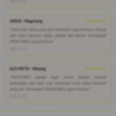
2026-03-25
AMUN - Magelang
★★★★★
"Situs toto resmi yang siap menemani saya bermain dengan
adil. Hasil keluaran selalu update dan akurat. Terimakasih
PENCETBRO, jackpot terus!"
2026-03-19
GUS MIFTA - Malang
★★★★★
"PENCETBRO bandar togel online dengan pasaran
terlengkap, dan kami siap menemani anda dalam bermain
yang adil. Terimakasih PENCETBRO, gacor melulu!"
2026-03-23