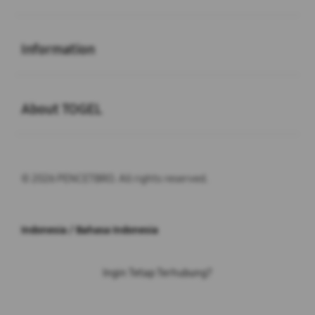
Buka
Information
Buka
About TOGEL
© 2026 PENCETBRO. All rights reserved.
Indonesia / Bahasa Indonesia
Ingin Tetap Terhubung?