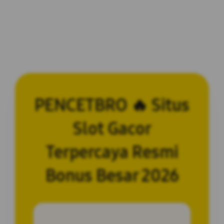
PENCETBRO 🔥 Situs
Slot Gacor
Terpercaya Resmi
Bonus Besar 2026