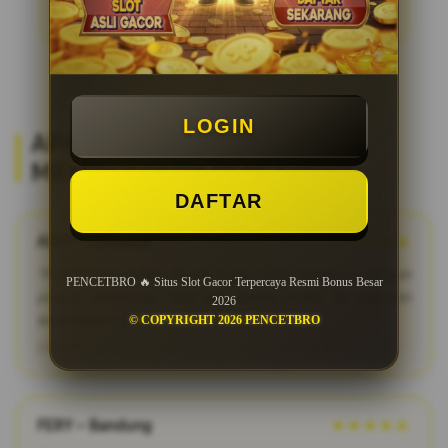
LOGIN
APA KATA MEREKA? REVIEW
MEMBER SETIA PENCETBRO
DAFTAR
ADIT – Surabaya
★★★★★
"PENCETBRO adalah bandar togel online terpercaya dengan
PENCETBRO 🔥 Situs Slot Gacor Terpercaya Resmi Bonus Besar
pasaran terlengkap. Saya suka karena proses fair play dan
2026
kemenangan dibayar penuh tanpa potongan."
© COPYRIGHT 2026 PENCETBRO
2026-03-12
FERY – Bandung
★★★★★