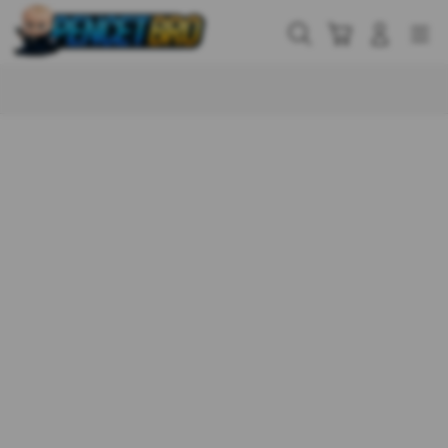
Skip
to
Cari
Troli
Login
Navigation
content
Buka Info Lebih Lanjut