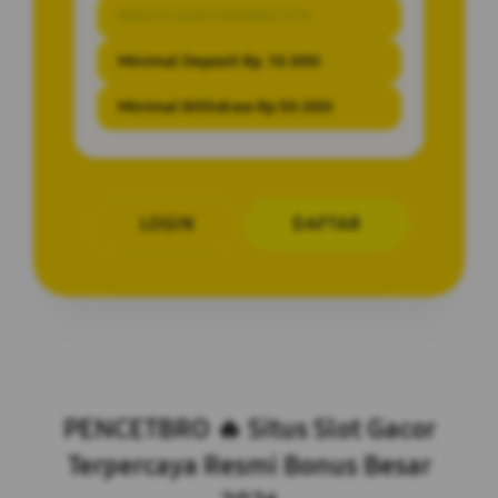
BONUS NEW MEMBER 10%
Minimal Deposit Rp. 10.000
Minimal Withdraw Rp 50.000
LOGIN
DAFTAR
Layer Popup Close
PENCETBRO 🔥 Situs Slot Gacor
Terpercaya Resmi Bonus Besar