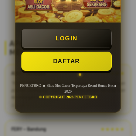
LOGIN
APA KATA MEREKA? REVIEW
MEMBER SETIA PENCETBRO
DAFTAR
ADIT – Surabaya
★★★★★
"PENCETBRO adalah bandar togel online terpercaya dengan
PENCETBRO 🔥 Situs Slot Gacor Terpercaya Resmi Bonus Besar
pasaran terlengkap. Saya suka karena proses fair play dan
2026
kemenangan dibayar penuh tanpa potongan."
© COPYRIGHT 2026 PENCETBRO
2026-03-12
FERY – Bandung
★★★★★