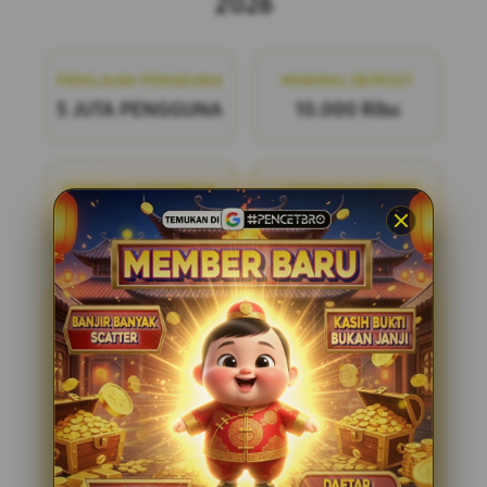
2026
PENILAIAN PENGGUNA
MINIMAL DEPOSIT
5 JUTA PENGGUNA
10.000 Ribu
MINIMAL WITHDRAW
LAYANAN SUPPORT
50.000 Ribu
24/7
PENCETBRO
PENCETBRO adalah bandar
togel online terpercaya yang menawarkan
pengalaman bermain yang adil dan
menyenangkan. Dengan pasaran terlengkap
di situs toto resmi tahun ini, kami siap
menemani Anda dalam setiap langkah
permainan. Bergabunglah dengan kami dan
nikmati kesempatan untuk meraih
kemenangan dengan mudah dan aman.