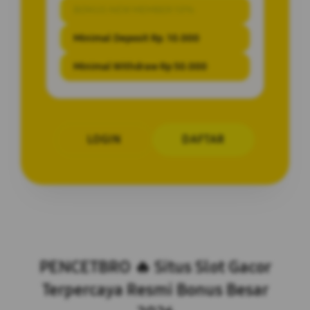
BONUS NEW MEMBER 10%
Minimal Deposit Rp. 10.000
Minimal Withdraw Rp 50.000
LOGIN
DAFTAR
Layer Popup Close
PENCETBRO 🔥 Situs Slot Gacor
Terpercaya Resmi Bonus Besar