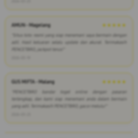
2026-03-25
AMUN - Magelang
★★★★★
"Situs toto resmi yang siap menemani saya bermain dengan
adil. Hasil keluaran selalu update dan akurat. Terimakasih
PENCETBRO, jackpot terus!"
2026-03-19
GUS MIFTA - Malang
★★★★★
"PENCETBRO bandar togel online dengan pasaran
terlengkap, dan kami siap menemani anda dalam bermain
yang adil. Terimakasih PENCETBRO, gacor melulu!"
2026-03-23