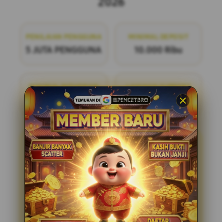
2026
PENILAIAN PENGGUNA
MINIMAL DEPOSIT
5 JUTA PENGGUNA
10.000 Ribu
MINIMAL WITHDRAW
LAYANAN SUPPORT
50.000 Ribu
24/7
PENCETBRO
PENCETBRO adalah bandar
togel online terpercaya yang menawarkan
pengalaman bermain yang adil dan
menyenangkan. Dengan pasaran terlengkap
di situs toto resmi tahun ini, kami siap
menemani Anda dalam setiap langkah
permainan. Bergabunglah dengan kami dan
nikmati kesempatan untuk meraih
kemenangan dengan mudah dan aman.