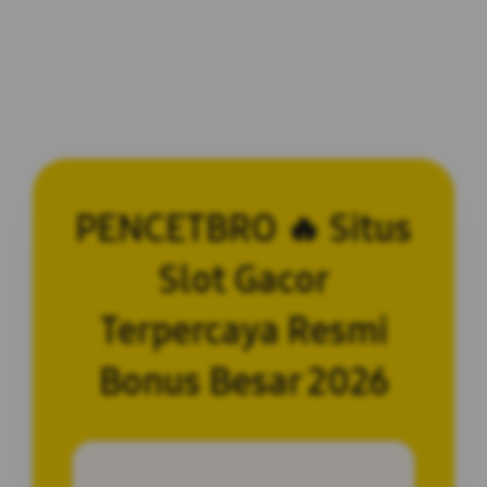
PENCETBRO 🔥 Situs
Slot Gacor
Terpercaya Resmi
Bonus Besar 2026