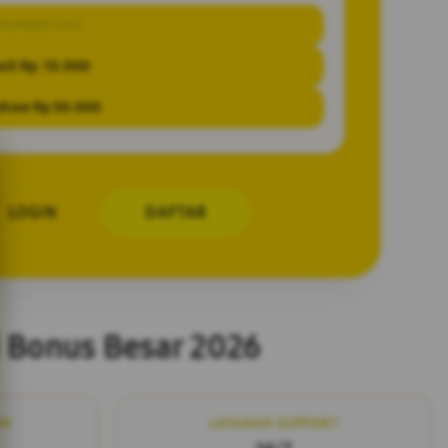
MEMBER 10%
it Rp. 10.000
draw Rp 50.000
LOGIN
DAFTAR
 Bonus Besar 2026
AW
LAYANAN SUPPORT