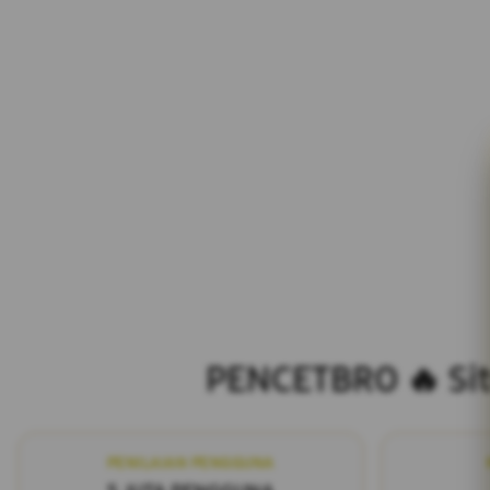
Layer Popup Close
PENCETBRO 🔥 Sit
PENILAIAN PENGGUNA