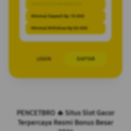
BONUS NEW MEMBER 10%
Minimal Deposit Rp. 10.000
Minimal Withdraw Rp 50.000
LOGIN
DAFTAR
Layer Popup Close
PENCETBRO 🔥 Situs Slot Gacor
Terpercaya Resmi Bonus Besar