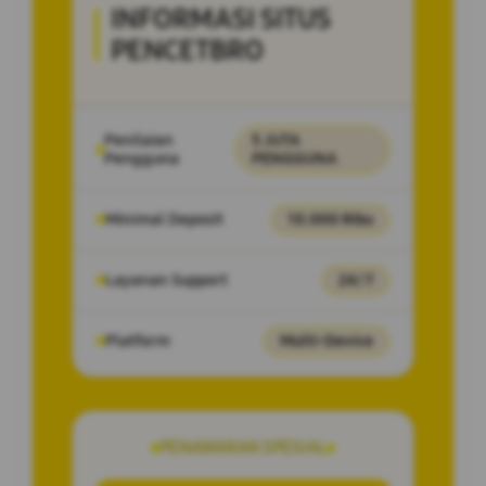
INFORMASI SITUS
PENCETBRO
Penilaian
5 JUTA
Pengguna
PENGGUNA
Minimal Deposit
10.000 Ribu
Layanan Support
24/7
Platform
Multi-Device
PENAWARAN SPESIAL