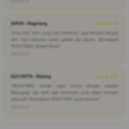
2026-03-25
AMUN - Magelang
★★★★★
"Situs toto resmi yang siap menemani saya bermain dengan
adil. Hasil keluaran selalu update dan akurat. Terimakasih
PENCETBRO, jackpot terus!"
2026-03-19
GUS MIFTA - Malang
★★★★★
"PENCETBRO bandar togel online dengan pasaran
terlengkap, dan kami siap menemani anda dalam bermain
yang adil. Terimakasih PENCETBRO, gacor melulu!"
2026-03-23