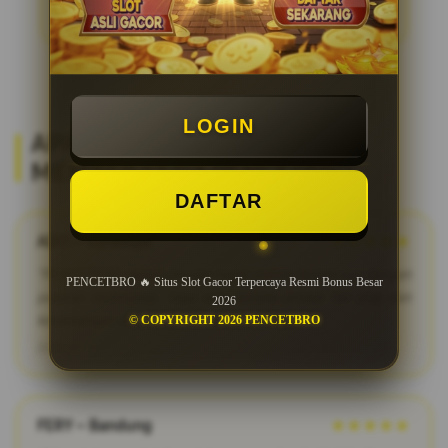
LOGIN
APA KATA MEREKA? REVIEW
MEMBER SETIA PENCETBRO
DAFTAR
ADIT – Surabaya
★★★★★
"PENCETBRO adalah bandar togel online terpercaya dengan
PENCETBRO 🔥 Situs Slot Gacor Terpercaya Resmi Bonus Besar
pasaran terlengkap. Saya suka karena proses fair play dan
2026
kemenangan dibayar penuh tanpa potongan."
© COPYRIGHT 2026 PENCETBRO
2026-03-12
FERY – Bandung
★★★★★