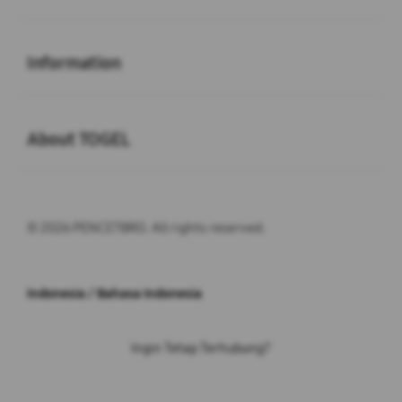
Buka
Information
Buka
About TOGEL
© 2026 PENCETBRO. All rights reserved.
Indonesia / Bahasa Indonesia
Ingin Tetap Terhubung?