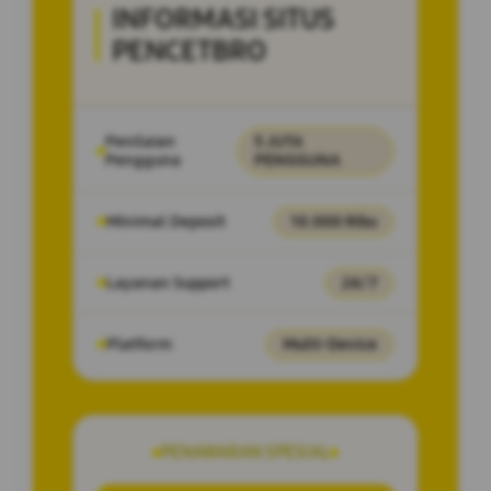
INFORMASI SITUS
PENCETBRO
Penilaian
5 JUTA
Pengguna
PENGGUNA
Minimal Deposit
10.000 Ribu
Layanan Support
24/7
Platform
Multi-Device
PENAWARAN SPESIAL