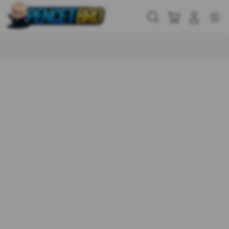
Skip
to
Cari
Troli
Login
Navigation
content
Buka Info Lebih Lanjut