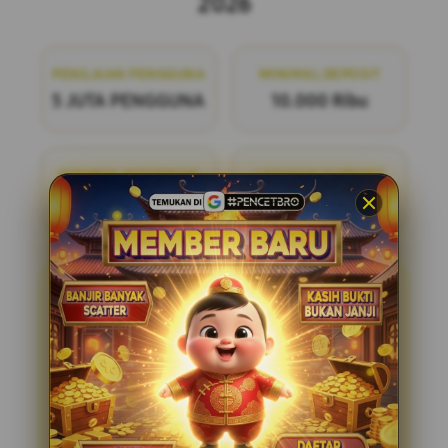
2026
PENILAIAN PENGGUNA
MINIMAL DEPOSIT
5 JUTA PENGGUNA
10.000 Ribu
MINIMAL WITHDRAW
LAYANAN SUPPORT
50.000 Ribu
24/7
PENCETBRO
PENCETBRO adalah bandar
togel online terpercaya yang menawarkan
pengalaman bermain yang adil dan
menyenangkan. Dengan pasaran terlengkap
di situs toto resmi tahun ini, kami siap
menemani Anda dalam setiap langkah
permainan. Bergabunglah dengan kami dan
nikmati kesempatan untuk meraih
kemenangan dengan mudah dan aman.