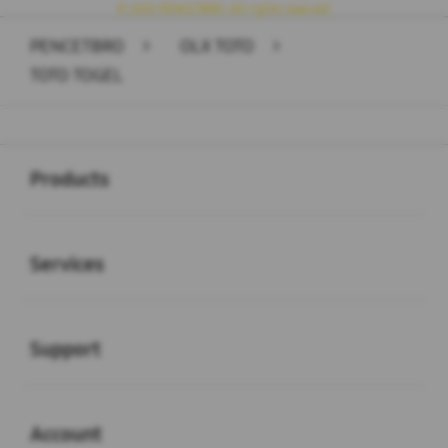
© 2026 PENCETBRO. All rights reserved.
PENCETBRO
>
OLX TOTO
>
TOTO TOGEL
Buka
Footer Navigation
Products
Buka
Services
Buka
Support
Buka
Account