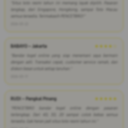
"Situs toto resmi tahun ini memang layak dipilih. Pasaran
lengkap, dari Singapore, Hongkong, sampai Toto Macau
semua tersedia. Terimakasih PENCETBRO!"
2026-03-22
BABAYO – Jakarta
★★★★☆
"Bandar togel online yang siap menemani saya bermain
dengan adil. Transaksi cepat, customer service ramah, dan
diskon besar untuk setiap taruhan."
2026-03-17
RUDI – Pangkal Pinang
★★★★★
"PENCETBRO bandar togel online dengan pasaran
terlengkap. Dari 4D, 3D, 2D sampai colok bebas semua
tersedia. Gak heran jadi situs toto resmi tahun ini."