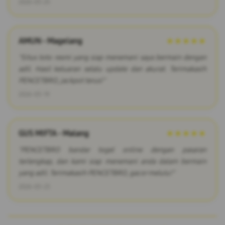
2026-03-25
AMUN - Magelang
★★★★★
"Situs toto resmi yang siap menemani saya bermain dengan
adil. Hasil keluaran selalu update dan akurat. Terimakasih
PENCETBRO, jackpot terus!"
2026-03-19
GUS MIFTA - Malang
★★★★★
"PENCETBRO bandar togel online dengan pasaran
terlengkap, dan kami siap menemani anda dalam bermain
yang adil. Terimakasih PENCETBRO, gacor melulu!"
2026-03-23