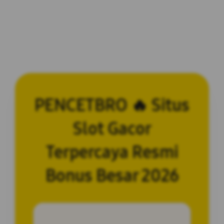
PENCETBRO 🔥 Situs
Slot Gacor
Terpercaya Resmi
Bonus Besar 2026