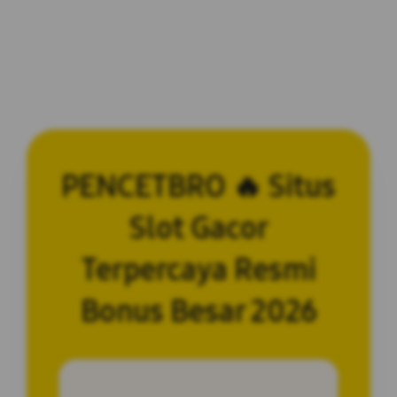
PENCETBRO 🔥 Situs
Slot Gacor
Terpercaya Resmi
Bonus Besar 2026