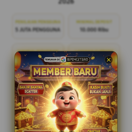
2026
PENILAIAN PENGGUNA
MINIMAL DEPOSIT
5 JUTA PENGGUNA
10.000 Ribu
MINIMAL WITHDRAW
LAYANAN SUPPORT
50.000 Ribu
24/7
PENCETBRO
PENCETBRO adalah bandar
togel online terpercaya yang menawarkan
pengalaman bermain yang adil dan
menyenangkan. Dengan pasaran terlengkap
di situs toto resmi tahun ini, kami siap
menemani Anda dalam setiap langkah
permainan. Bergabunglah dengan kami dan
nikmati kesempatan untuk meraih
kemenangan dengan mudah dan aman.