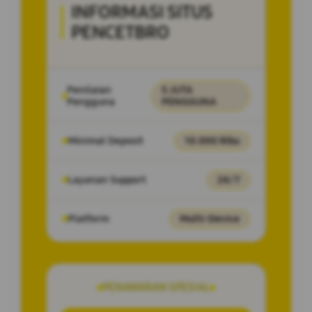
INFORMASI SITUS
PENCETBRO
Penilaian
5 JUTA
Pengguna
PENGGUNA
Minimal Deposit
10.000 Ribu
Layanan Support
24/7
Platform
Multi-Device
PENAWARAN SPESIAL