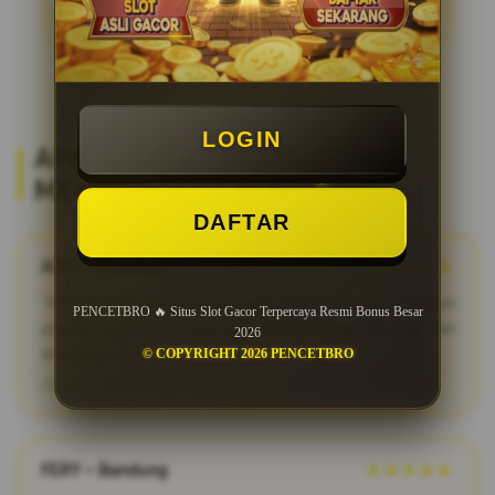
LOGIN
APA KATA MEREKA? REVIEW
MEMBER SETIA PENCETBRO
DAFTAR
ADIT – Surabaya
★★★★★
"PENCETBRO adalah bandar togel online terpercaya dengan
PENCETBRO 🔥 Situs Slot Gacor Terpercaya Resmi Bonus Besar
pasaran terlengkap. Saya suka karena proses fair play dan
2026
kemenangan dibayar penuh tanpa potongan."
© COPYRIGHT 2026 PENCETBRO
2026-03-12
FERY – Bandung
★★★★★