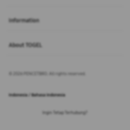
Buka
Information
Buka
About TOGEL
© 2026 PENCETBRO. All rights reserved.
Indonesia / Bahasa Indonesia
Ingin Tetap Terhubung?