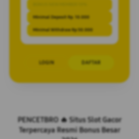
BONUS NEW MEMBER 10%
Minimal Deposit Rp. 10.000
Minimal Withdraw Rp 50.000
LOGIN
DAFTAR
Layer Popup Close
PENCETBRO 🔥 Situs Slot Gacor
Terpercaya Resmi Bonus Besar