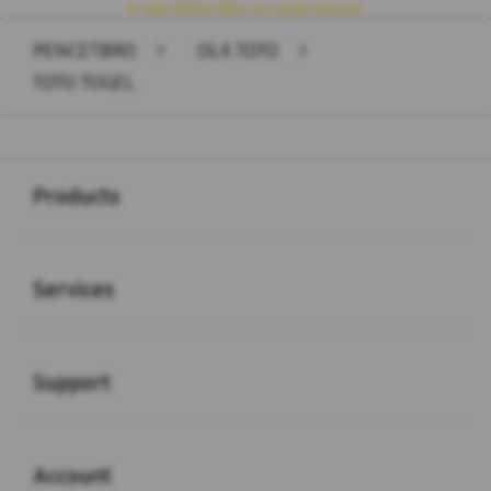
© 2026 PENCETBRO. All rights reserved.
PENCETBRO
>
OLX TOTO
>
TOTO TOGEL
Buka
Footer Navigation
Products
Buka
Services
Buka
Support
Buka
Account