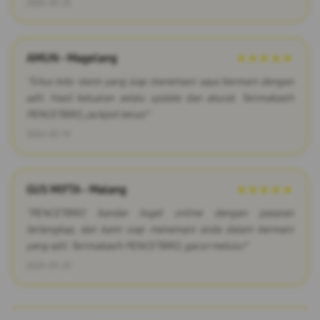
2026-03-25
AMUN - Magelang
★★★★★
"Situs toto resmi yang siap menemani saya bermain dengan
adil. Hasil keluaran selalu update dan akurat. Terimakasih
PENCETBRO, jackpot terus!"
2026-03-19
GUS MIFTA - Malang
★★★★★
"PENCETBRO bandar togel online dengan pasaran
terlengkap, dan kami siap menemani anda dalam bermain
yang adil. Terimakasih PENCETBRO, gacor melulu!"
2026-03-23