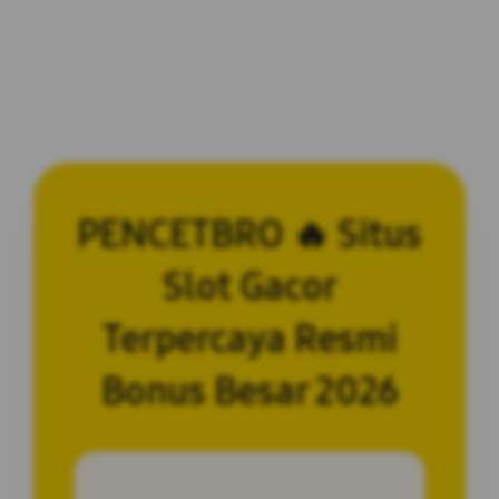
PENCETBRO 🔥 Situs
Slot Gacor
Terpercaya Resmi
Bonus Besar 2026