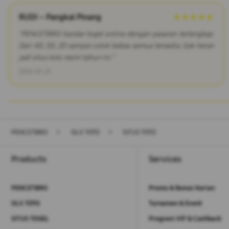
RUDI – Pangkal Pinang
★★★★★
"PENCETBRO bandar togel online dengan pasaran terlengkap.
Dari 4D, 3D, 2D sampai colok bebas semua tersedia. Gak heran
jadi situs toto resmi tahun ini."
2026-03-25
PENCETBRO
>
OLX TOTO
>
SITUS TOTO
Footer Navigation
Products
Services
PENCETBRO
Promo & Bonus Harian
OLX TOTO
Turnamen & Event
SITUS TOGEL
Program VIP & Cashback