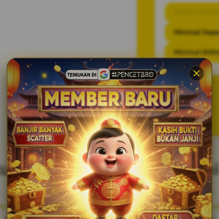
BONUS NEW 
Minimal Depos
Minimal With
us Slot Gacor Terpercaya Resmi
MINIMAL DEPOSIT
MINIMAL WITHDR