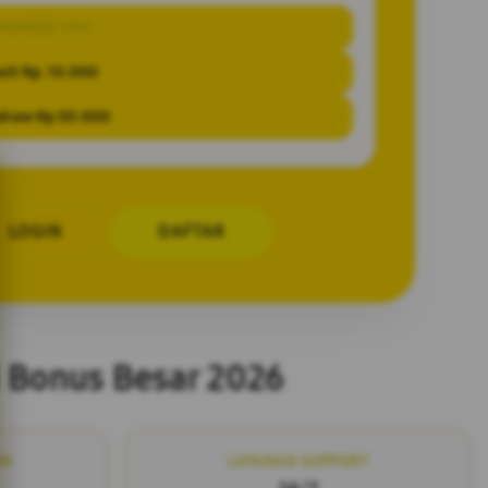
MEMBER 10%
it Rp. 10.000
draw Rp 50.000
LOGIN
DAFTAR
 Bonus Besar 2026
AW
LAYANAN SUPPORT