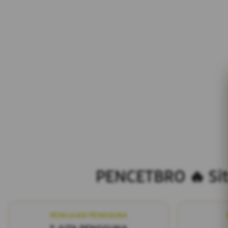
Layer Popup Close
PENCETBRO 🔥 Sit
PENILAIAN PENGGUNA