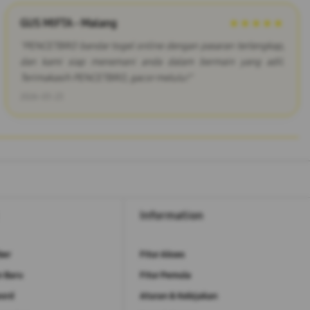
GUS MIFTA - Malang
★★★★★
"PENCETBRO bandar togel online dengan pasaran terlengkap,
dan kami siap menemani anda dalam bermain yang adil.
Terimakasih PENCETBRO, gacor melulu!"
2026-03-23
Information
ber
Fitur Akses
n Baru
Fitur Pemula
ord
Aturan & Kebijakan