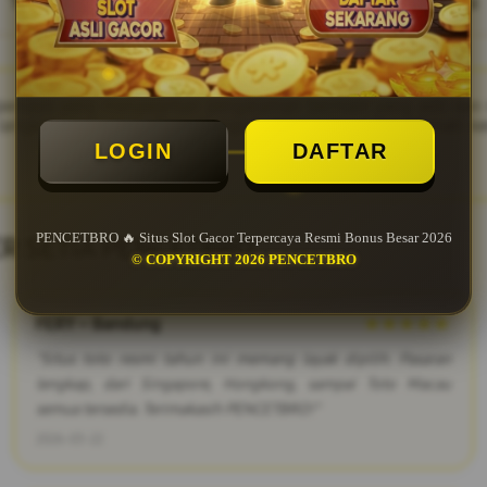
10.000 Ribu
50.000 Ribu
percaya yang menawarkan pengalaman bermain yang adil dan m
ap langkah permainan. Bergabunglah dengan kami dan nikmati
LOGIN
DAFTAR
PENCETBRO 🔥 Situs Slot Gacor Terpercaya Resmi Bonus Besar 2026
R SETIA PENCETBRO
© COPYRIGHT 2026 PENCETBRO
FERY – Bandung
★★★★★
"Situs toto resmi tahun ini memang layak dipilih. Pasaran
lengkap, dari Singapore, Hongkong, sampai Toto Macau
semua tersedia. Terimakasih PENCETBRO!"
2026-03-22