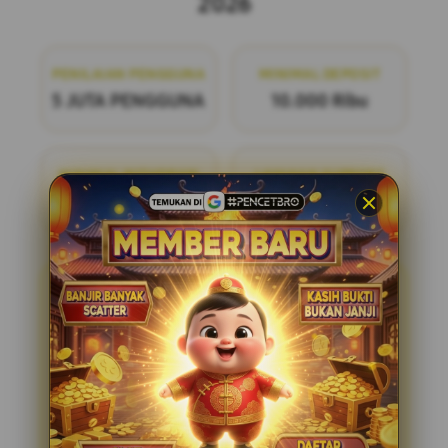
2026
PENILAIAN PENGGUNA
MINIMAL DEPOSIT
5 JUTA PENGGUNA
10.000 Ribu
MINIMAL WITHDRAW
LAYANAN SUPPORT
50.000 Ribu
24/7
PENCETBRO
PENCETBRO adalah bandar
togel online terpercaya yang menawarkan
pengalaman bermain yang adil dan
menyenangkan. Dengan pasaran terlengkap
di situs toto resmi tahun ini, kami siap
menemani Anda dalam setiap langkah
permainan. Bergabunglah dengan kami dan
nikmati kesempatan untuk meraih
kemenangan dengan mudah dan aman.