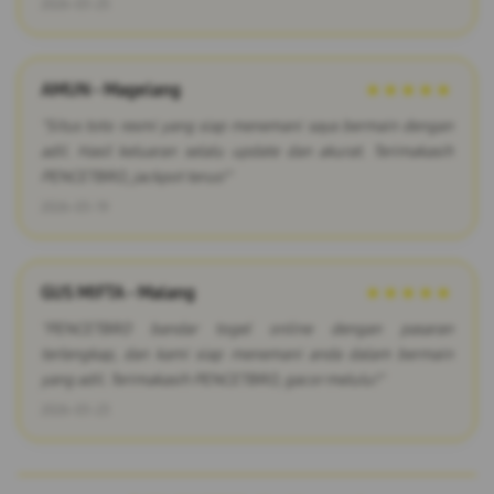
2026-03-25
AMUN - Magelang
★★★★★
"Situs toto resmi yang siap menemani saya bermain dengan
adil. Hasil keluaran selalu update dan akurat. Terimakasih
PENCETBRO, jackpot terus!"
2026-03-19
GUS MIFTA - Malang
★★★★★
"PENCETBRO bandar togel online dengan pasaran
terlengkap, dan kami siap menemani anda dalam bermain
yang adil. Terimakasih PENCETBRO, gacor melulu!"
2026-03-23