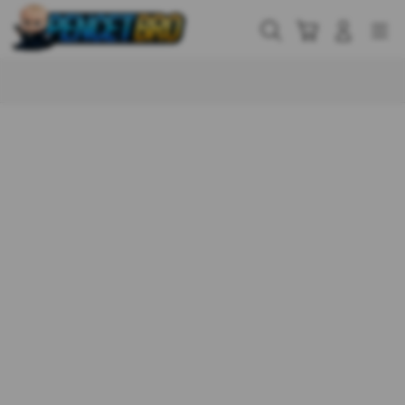
Skip
to
Cari
Troli
Login
Navigation
content
Buka Info Lebih Lanjut