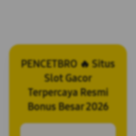
PENCETBRO 🔥 Situs
Slot Gacor
Terpercaya Resmi
Bonus Besar 2026