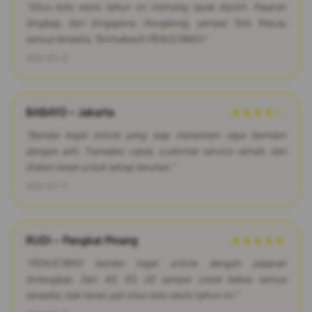
"Situs toto resmi tahun ini memang layak dipilih. Pasaran
lengkap, dari Singapore, Hongkong, sampai Toto Macau
semua tersedia. Terimakasih PENCETBRO!"
2026-03-22
BABAYO – Jakarta
★★★★☆
"Bandar togel online yang siap menemani saya bermain
dengan adil. Transaksi cepat, customer service ramah, dan
diskon besar untuk setiap taruhan."
2026-03-17
RUDI – Pangkal Pinang
★★★★★
"PENCETBRO bandar togel online dengan pasaran
terlengkap. Dari 4D, 3D, 2D sampai colok bebas semua
tersedia. Gak heran jadi situs toto resmi tahun ini."