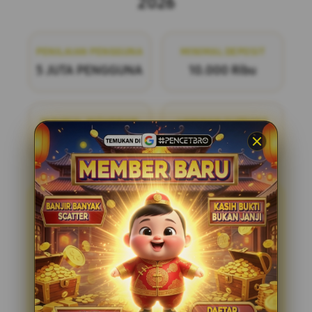
2026
PENILAIAN PENGGUNA
MINIMAL DEPOSIT
5 JUTA PENGGUNA
10.000 Ribu
MINIMAL WITHDRAW
LAYANAN SUPPORT
50.000 Ribu
24/7
PENCETBRO
PENCETBRO adalah bandar
togel online terpercaya yang menawarkan
pengalaman bermain yang adil dan
menyenangkan. Dengan pasaran terlengkap
di situs toto resmi tahun ini, kami siap
menemani Anda dalam setiap langkah
permainan. Bergabunglah dengan kami dan
nikmati kesempatan untuk meraih
kemenangan dengan mudah dan aman.