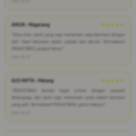
2026-03-25
AMUN - Magelang
★★★★★
"Situs toto resmi yang siap menemani saya bermain dengan
adil. Hasil keluaran selalu update dan akurat. Terimakasih
PENCETBRO, jackpot terus!"
2026-03-19
GUS MIFTA - Malang
★★★★★
"PENCETBRO bandar togel online dengan pasaran
terlengkap, dan kami siap menemani anda dalam bermain
yang adil. Terimakasih PENCETBRO, gacor melulu!"
2026-03-23