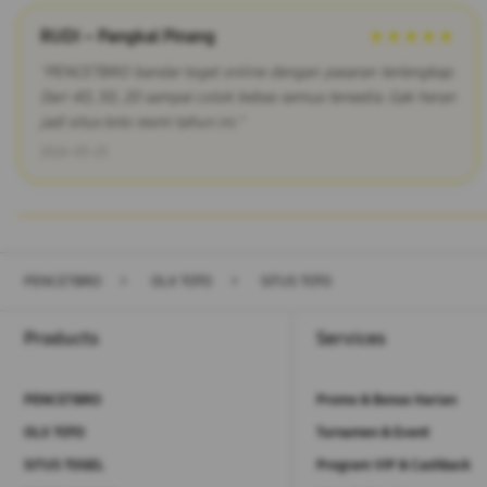
RUDI – Pangkal Pinang
★★★★★
"PENCETBRO bandar togel online dengan pasaran terlengkap.
Dari 4D, 3D, 2D sampai colok bebas semua tersedia. Gak heran
jadi situs toto resmi tahun ini."
2026-03-25
PENCETBRO
>
OLX TOTO
>
SITUS TOTO
Footer Navigation
Products
Services
PENCETBRO
Promo & Bonus Harian
OLX TOTO
Turnamen & Event
SITUS TOGEL
Program VIP & Cashback