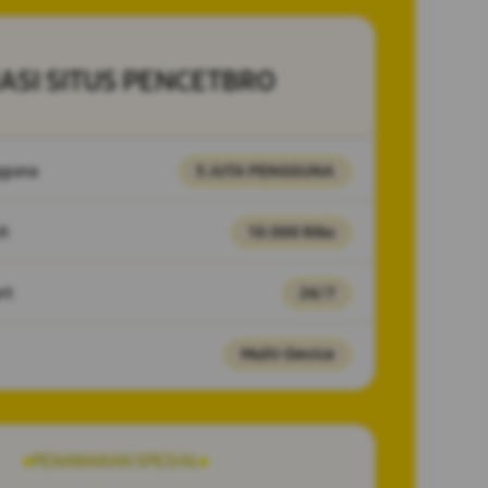
ASI SITUS PENCETBRO
gguna
5 JUTA PENGGUNA
it
10.000 Ribu
rt
24/7
Multi-Device
PENAWARAN SPESIAL