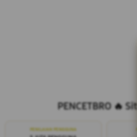
Layer Popup Close
PENCETBRO 🔥 Sit
PENILAIAN PENGGUNA