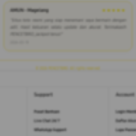
AMUN - Magelang
★★★★★
"Situs toto resmi yang siap menemani saya bermain dengan
adil. Hasil keluaran selalu update dan akurat. Terimakasih
PENCETBRO, jackpot terus!"
2026-03-19
© 2026 PENCETBRO. All rights reserved.
Support
Account
Pusat Bantuan
Login Mem
Live Chat 24/7
Daftar Aku
WhatsApp Support
Lupa Passw