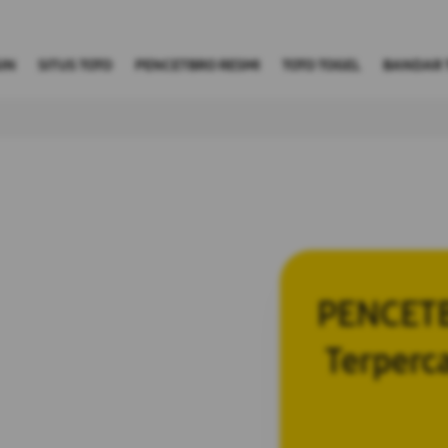
IN
SITUS TOTO
PENCETBRO RESMI
TOTO TOGEL
BANDAR 
PENCETB
Terperc