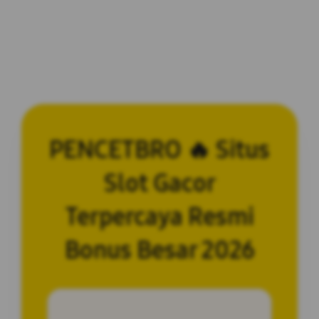
PENCETBRO 🔥 Situs
Slot Gacor
Terpercaya Resmi
Bonus Besar 2026