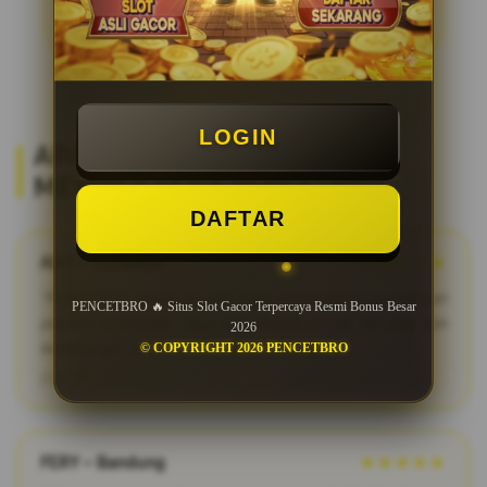
LOGIN
APA KATA MEREKA? REVIEW
MEMBER SETIA PENCETBRO
DAFTAR
ADIT – Surabaya
★★★★★
"PENCETBRO adalah bandar togel online terpercaya dengan
PENCETBRO 🔥 Situs Slot Gacor Terpercaya Resmi Bonus Besar
pasaran terlengkap. Saya suka karena proses fair play dan
2026
kemenangan dibayar penuh tanpa potongan."
© COPYRIGHT 2026 PENCETBRO
2026-03-12
FERY – Bandung
★★★★★