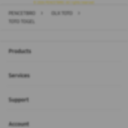
© 2026 PENCETBRO. All rights reserved.
PENCETBRO
>
OLX TOTO
>
TOTO TOGEL
Buka
Footer Navigation
Products
Buka
Services
Buka
Support
Buka
Account