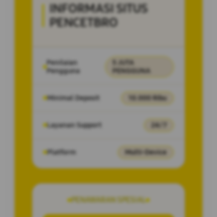
INFORMASI SITUS
PENCETBRO
Penilaian
5 JUTA
Pengguna
PENGGUNA
Minimal Deposit
10.000 Ribu
Layanan Support
24/7
Platform
Multi-Device
PENAWARAN SPESIAL