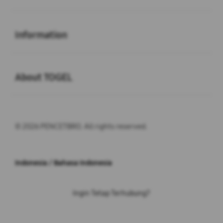
Buka
Information
Buka
About TOGEL
© 2026 PENCETBRO. All rights reserved.
Indonesia / Bahasa Indonesia
Ingin Tetap Terhubung?