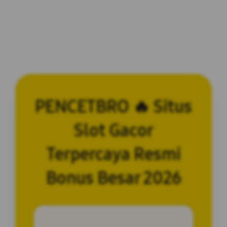
PENCETBRO 🔥 Situs
Slot Gacor
Terpercaya Resmi
Bonus Besar 2026