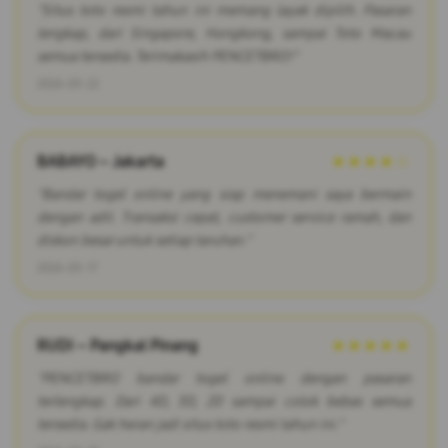
"Situs toto resmi tahun ini memang layak dipilih. Pasaran
lengkap, dari Singapore, Hongkong, sampai Toto Macau
semua tersedia. Terimakasih PENCETBRO!"
2026-03-22
BABAYO – Jakarta
★★★★☆
"Bandar togel online yang siap menemani saya bermain
dengan adil. Transaksi cepat, customer service ramah, dan
diskon besar untuk setiap taruhan."
2026-03-17
RUDI – Pangkal Pinang
★★★★★
"PENCETBRO bandar togel online dengan pasaran
terlengkap. Dari 4D, 3D, 2D sampai colok bebas semua
tersedia. Gak heran jadi situs toto resmi tahun ini."