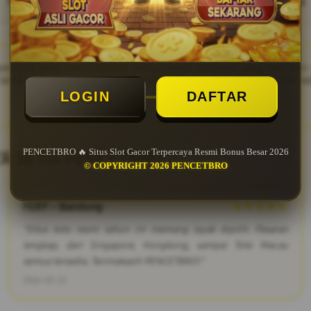
10.000 Ribu
50.000 Ribu
percaya yang menawarkan pengalaman bermain yang adil dan m
ap langkah permainan. Bergabunglah dengan kami dan nikmati
LOGIN
DAFTAR
PENCETBRO 🔥 Situs Slot Gacor Terpercaya Resmi Bonus Besar 2026
R SETIA PENCETBRO
© COPYRIGHT 2026 PENCETBRO
FERY – Bandung
★★★★★
"Situs toto resmi tahun ini memang layak dipilih. Pasaran
lengkap, dari Singapore, Hongkong, sampai Toto Macau
semua tersedia. Terimakasih PENCETBRO!"
2026-03-22