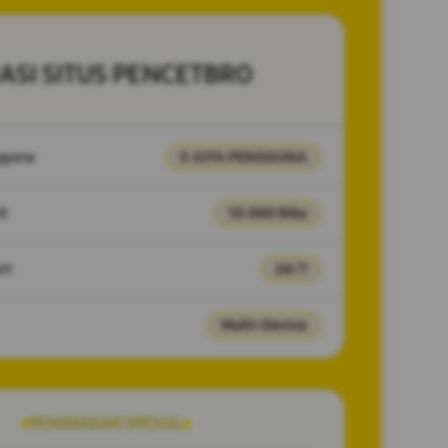
ASI SITUS PENCETBRO
gguna
5 JUTA PENGGUNA
it
10.000 Ribu
rt
24/7
Multi-Device
PENAWARAN SPESIAL