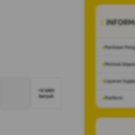
INFORM
Penilaian Pen
Minimal Depos
Layanan Suppo
+4 lebih
banyak
Platform