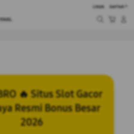
LOGIN
DAFTAR
Cari
Troli
Login/Sign-Up
TOGEL
Cari
RO 🔥 Situs Slot Gacor
aya Resmi Bonus Besar
2026