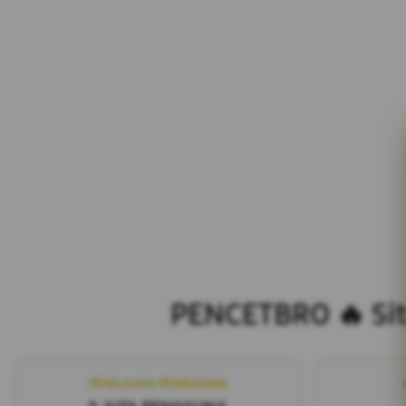
Layer Popup Close
PENCETBRO 🔥 Sit
PENILAIAN PENGGUNA