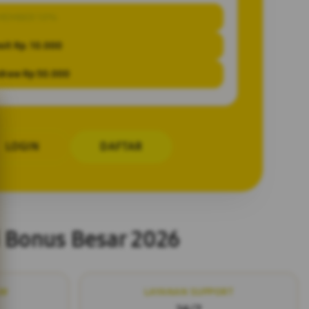
MEMBER 10%
it Rp. 10.000
draw Rp 50.000
LOGIN
DAFTAR
 Bonus Besar 2026
AW
LAYANAN SUPPORT