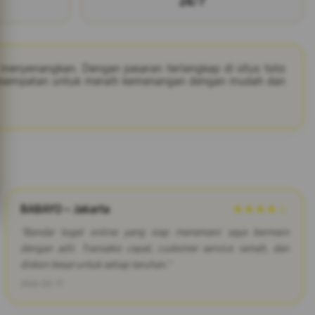
24/7
enyenangkan. Dengan pasaran terlengkap di situs toto
 kesempatan untuk meraih kemenangan dengan mudah dan
BABAYO – Jakarta
★★★★☆
"Bandar togel online yang siap menemani saya bermain
dengan adil. Transaksi cepat, customer service ramah, dan
diskon besar untuk setiap taruhan."
2026-03-17