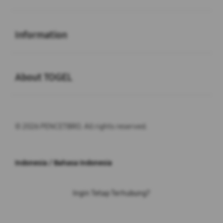
Buka
Information
Buka
About TOGEL
© 2026 PENCETBRO. All rights reserved.
Indonesia / Bahasa Indonesia
Ingin Tetap Terhubung?