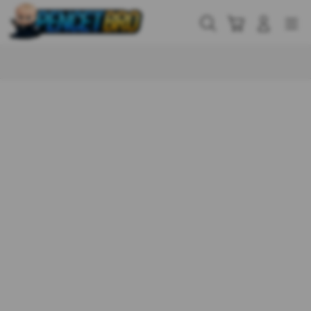
Skip
to
Cari
Troli
Login
Navigation
content
Buka Info Lebih Lanjut