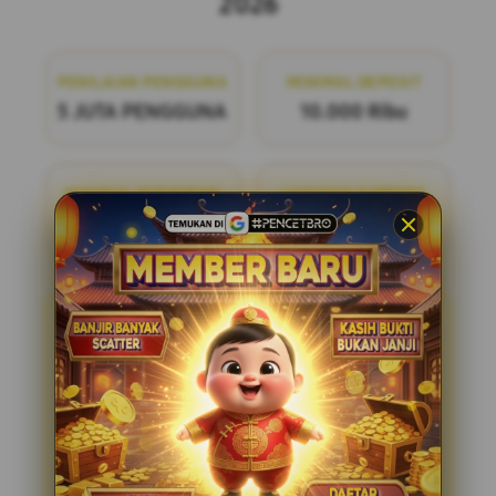
2026
PENILAIAN PENGGUNA
MINIMAL DEPOSIT
5 JUTA PENGGUNA
10.000 Ribu
MINIMAL WITHDRAW
LAYANAN SUPPORT
50.000 Ribu
24/7
PENCETBRO
PENCETBRO adalah bandar
togel online terpercaya yang menawarkan
pengalaman bermain yang adil dan
menyenangkan. Dengan pasaran terlengkap
di situs toto resmi tahun ini, kami siap
menemani Anda dalam setiap langkah
permainan. Bergabunglah dengan kami dan
nikmati kesempatan untuk meraih
kemenangan dengan mudah dan aman.