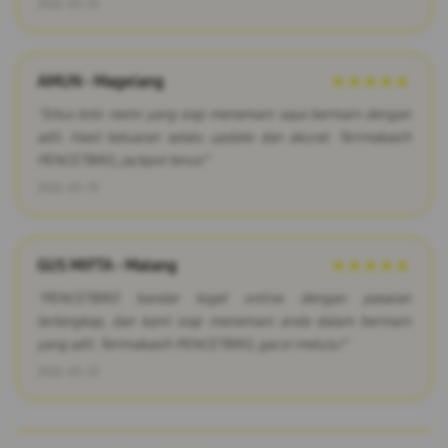
2026-03-25
AMUN - Magelang
★★★★★
"Situs toto resmi yang siap menemani saya bermain dengan
adil. Hasil keluaran selalu update dan akurat. Terimakasih
PENCETBRO, jackpot terus!"
2026-03-19
GUS MIFTA - Malang
★★★★★
"PENCETBRO bandar togel online dengan pasaran
terlengkap, dan kami siap menemani anda dalam bermain
yang adil. Terimakasih PENCETBRO, gacor melulu!"
2026-03-23