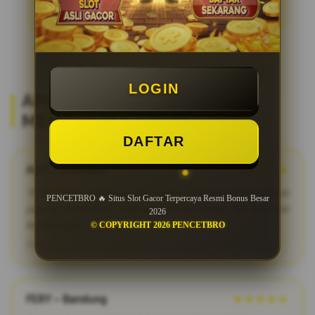
LOGIN
APA KATA MEREKA? REVIEW
MEMBER SETIA PENCETBRO
DAFTAR
ADIT – Surabaya
★★★★★
"PENCETBRO adalah bandar togel online terpercaya dengan
PENCETBRO 🔥 Situs Slot Gacor Terpercaya Resmi Bonus Besar
pasaran terlengkap. Saya suka karena proses fair play dan
2026
kemenangan dibayar penuh tanpa potongan."
© COPYRIGHT 2026 PENCETBRO
2026-03-12
FERY – Bandung
★★★★★