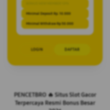
BONUS NEW MEMBER 10%
Minimal Deposit Rp. 10.000
Minimal Withdraw Rp 50.000
LOGIN
DAFTAR
Layer Popup Close
PENCETBRO 🔥 Situs Slot Gacor
Terpercaya Resmi Bonus Besar