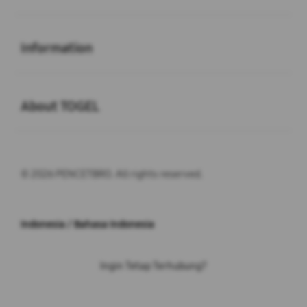
Buka
Information
Buka
About TOGEL
© 2026 PENCETBRO. All rights reserved.
Indonesia / Bahasa Indonesia
Ingin Tetap Terhubung?