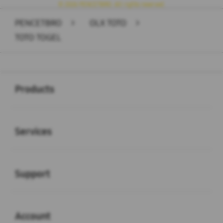
© 2026 PENCETBRO. All rights reserved.
PENCETBRO
>
OLX TOTO
>
TOTO TOGEL
Buka
Footer Navigation
Products
Buka
Services
Buka
Support
Buka
Account