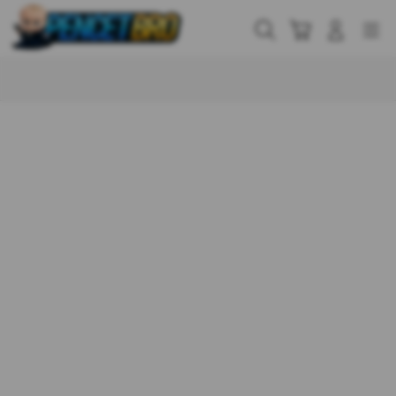
Skip
to
Cari
Troli
Login
Navigation
content
Buka Info Lebih Lanjut