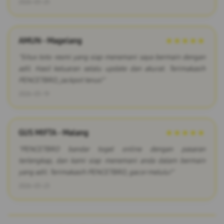
2026-03-25
AMUN - Magelang
★★★★★
"Situs toto resmi yang siap menemani saya bermain dengan
adil. Hasil keluaran selalu update dan akurat. Terimakasih
PENCETBRO, jackpot terus!"
2026-03-19
GUS MIFTA - Malang
★★★★★
"PENCETBRO bandar togel online dengan pasaran
terlengkap, dan kami siap menemani anda dalam bermain
yang adil. Terimakasih PENCETBRO, gacor melulu!"
2026-03-23