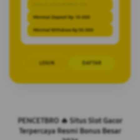
BONUS NEW MEMBER 10%
Minimal Deposit Rp. 10.000
Minimal Withdraw Rp 50.000
LOGIN
DAFTAR
Layer Popup Close
PENCETBRO 🔥 Situs Slot Gacor
Terpercaya Resmi Bonus Besar