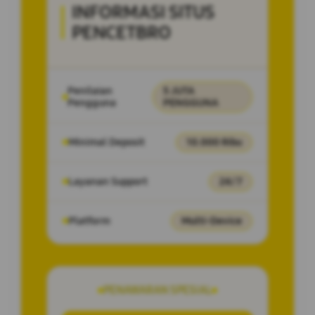
INFORMASI SITUS
PENCETBRO
Penilaian
5 JUTA
Pengguna
PENGGUNA
Minimal Deposit
10.000 Ribu
Layanan Support
24/7
Platform
Multi-Device
PENAWARAN SPESIAL