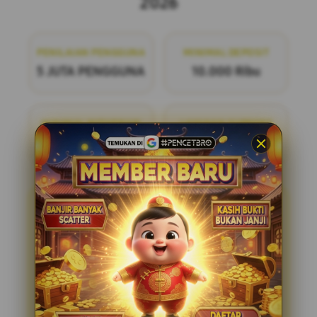
2026
PENILAIAN PENGGUNA
MINIMAL DEPOSIT
5 JUTA PENGGUNA
10.000 Ribu
MINIMAL WITHDRAW
LAYANAN SUPPORT
50.000 Ribu
24/7
PENCETBRO
PENCETBRO adalah bandar
togel online terpercaya yang menawarkan
pengalaman bermain yang adil dan
menyenangkan. Dengan pasaran terlengkap
di situs toto resmi tahun ini, kami siap
menemani Anda dalam setiap langkah
permainan. Bergabunglah dengan kami dan
nikmati kesempatan untuk meraih
kemenangan dengan mudah dan aman.