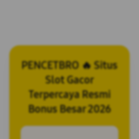
PENCETBRO 🔥 Situs
Slot Gacor
Terpercaya Resmi
Bonus Besar 2026