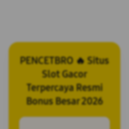
PENCETBRO 🔥 Situs
Slot Gacor
Terpercaya Resmi
Bonus Besar 2026