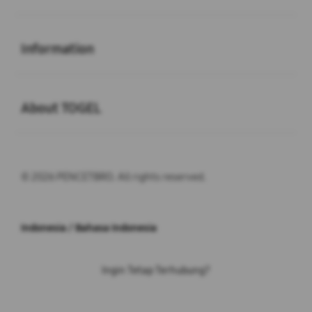
Buka
Information
Buka
About TOGEL
© 2026 PENCETBRO. All rights reserved.
Indonesia / Bahasa Indonesia
Ingin Tetap Terhubung?