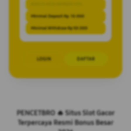
BONUS NEW MEMBER 10%
Minimal Deposit Rp. 10.000
Minimal Withdraw Rp 50.000
LOGIN
DAFTAR
Layer Popup Close
PENCETBRO 🔥 Situs Slot Gacor
Terpercaya Resmi Bonus Besar