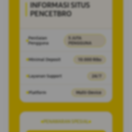
INFORMASI SITUS
PENCETBRO
Penilaian
5 JUTA
Pengguna
PENGGUNA
Minimal Deposit
10.000 Ribu
Layanan Support
24/7
Platform
Multi-Device
PENAWARAN SPESIAL