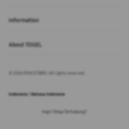
Buka
Information
Buka
About TOGEL
© 2026 PENCETBRO. All rights reserved.
Indonesia / Bahasa Indonesia
Ingin Tetap Terhubung?