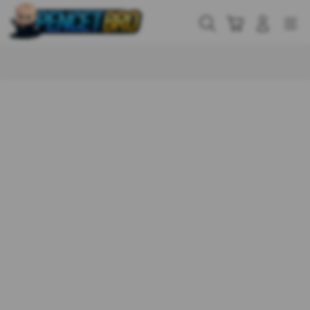
Skip
to
Cari
Troli
Login
Navigation
content
Buka Info Lebih Lanjut