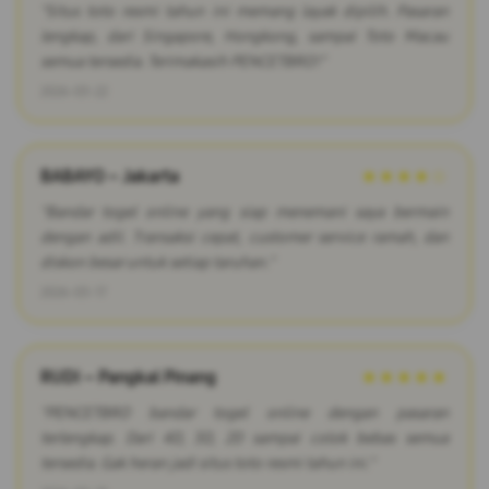
"Situs toto resmi tahun ini memang layak dipilih. Pasaran
lengkap, dari Singapore, Hongkong, sampai Toto Macau
semua tersedia. Terimakasih PENCETBRO!"
2026-03-22
BABAYO – Jakarta
★★★★☆
"Bandar togel online yang siap menemani saya bermain
dengan adil. Transaksi cepat, customer service ramah, dan
diskon besar untuk setiap taruhan."
2026-03-17
RUDI – Pangkal Pinang
★★★★★
"PENCETBRO bandar togel online dengan pasaran
terlengkap. Dari 4D, 3D, 2D sampai colok bebas semua
tersedia. Gak heran jadi situs toto resmi tahun ini."