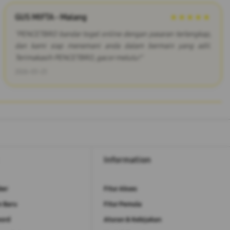
GUS MIFTA - Malang
★★★★★
"PENCETBRO bandar togel online dengan pasaran terlengkap,
dan kami siap menemani anda dalam bermain yang adil.
Terimakasih PENCETBRO, gacor melulu!"
2026-03-23
Information
ber
Fitur Akses
n Baru
Fitur Pemula
ord
Aturan & Kebijakan