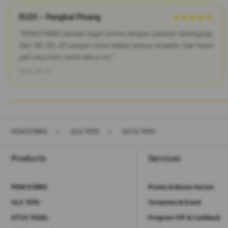
RUDI – Pangkal Pinang
★★★★★
"PENCETBRO bandar togel online dengan pasaran terlengkap.
Dari 4D, 3D, 2D sampai colok bebas semua tersedia. Gak heran
jadi situs toto resmi tahun ini."
2026-03-25
PENCETBRO
>
OLX TOTO
>
SITUS TOTO
Footer Navigation
Products
Services
PENCETBRO
Promo & Bonus Harian
OLX TOTO
Turnamen & Event
SITUS TOGEL
Program VIP & Cashback