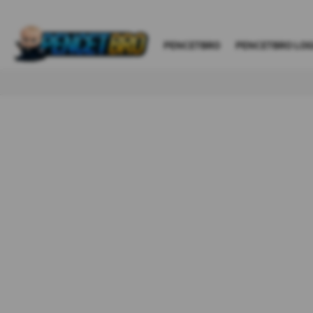
Skip
to
content
PENCETBRO
PENCETBRO LOG
Buka Info Lebih Lanjut