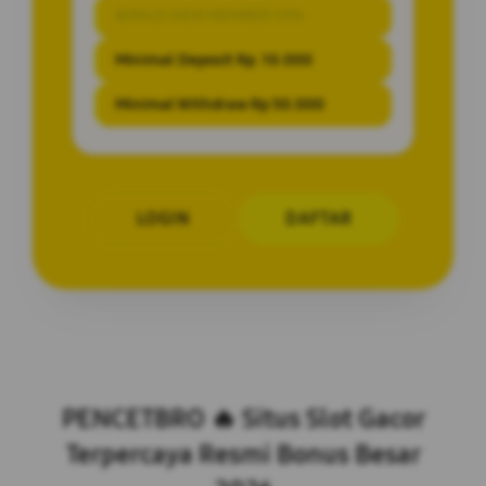
BONUS NEW MEMBER 10%
Minimal Deposit Rp. 10.000
Minimal Withdraw Rp 50.000
LOGIN
DAFTAR
Layer Popup Close
PENCETBRO 🔥 Situs Slot Gacor
Terpercaya Resmi Bonus Besar