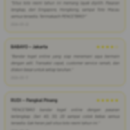
"Situs toto resmi tahun ini memang layak dipilih. Pasaran
lengkap, dari Singapore, Hongkong, sampai Toto Macau
semua tersedia. Terimakasih PENCETBRO!"
2026-03-22
BABAYO – Jakarta
★★★★☆
"Bandar togel online yang siap menemani saya bermain
dengan adil. Transaksi cepat, customer service ramah, dan
diskon besar untuk setiap taruhan."
2026-03-17
RUDI – Pangkal Pinang
★★★★★
"PENCETBRO bandar togel online dengan pasaran
terlengkap. Dari 4D, 3D, 2D sampai colok bebas semua
tersedia. Gak heran jadi situs toto resmi tahun ini."