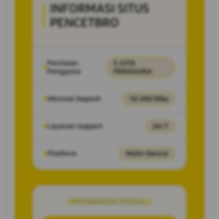
INFORMASI SITUS
PENCETBRO
Penilaian
5 JUTA
Pengguna
PENGGUNA
Minimal Deposit
10.000 Ribu
Layanan Support
24/7
Platform
Multi-Device
PENAWARAN SPESIAL