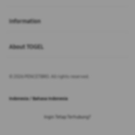
Buka
Information
Buka
About TOGEL
© 2026 PENCETBRO. All rights reserved.
Indonesia / Bahasa Indonesia
Ingin Tetap Terhubung?