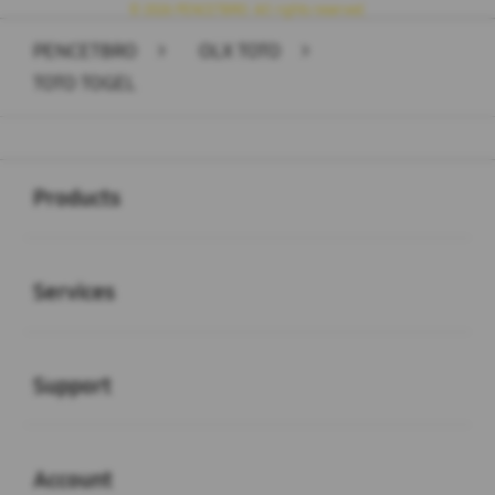
© 2026 PENCETBRO. All rights reserved.
PENCETBRO
>
OLX TOTO
>
TOTO TOGEL
Buka
Footer Navigation
Products
Buka
Services
Buka
Support
Buka
Account