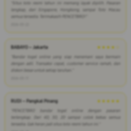
"Situs toto resmi tahun ini memang layak dipilih. Pasaran
lengkap, dari Singapore, Hongkong, sampai Toto Macau
semua tersedia. Terimakasih PENCETBRO!"
2026-03-22
BABAYO – Jakarta
★★★★☆
"Bandar togel online yang siap menemani saya bermain
dengan adil. Transaksi cepat, customer service ramah, dan
diskon besar untuk setiap taruhan."
2026-03-17
RUDI – Pangkal Pinang
★★★★★
"PENCETBRO bandar togel online dengan pasaran
terlengkap. Dari 4D, 3D, 2D sampai colok bebas semua
tersedia. Gak heran jadi situs toto resmi tahun ini."