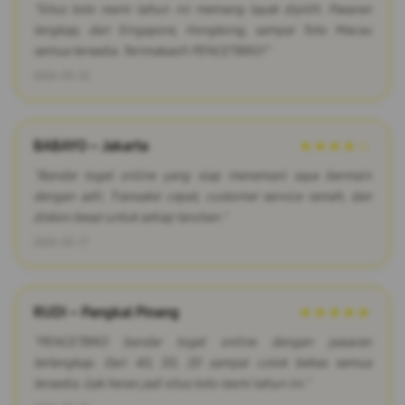
"Situs toto resmi tahun ini memang layak dipilih. Pasaran
lengkap, dari Singapore, Hongkong, sampai Toto Macau
semua tersedia. Terimakasih PENCETBRO!"
2026-03-22
BABAYO – Jakarta
★★★★☆
"Bandar togel online yang siap menemani saya bermain
dengan adil. Transaksi cepat, customer service ramah, dan
diskon besar untuk setiap taruhan."
2026-03-17
RUDI – Pangkal Pinang
★★★★★
"PENCETBRO bandar togel online dengan pasaran
terlengkap. Dari 4D, 3D, 2D sampai colok bebas semua
tersedia. Gak heran jadi situs toto resmi tahun ini."