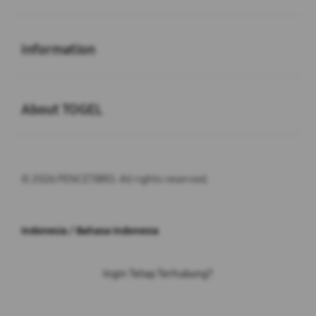
Buka
Information
Buka
About TOGEL
© 2026 PENCETBRO. All rights reserved.
Indonesia / Bahasa Indonesia
Ingin Tetap Terhubung?