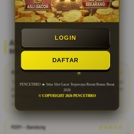
LOGIN
APA KATA MEREKA? REVIEW
MEMBER SETIA PENCETBRO
DAFTAR
ADIT – Surabaya
★★★★★
"PENCETBRO adalah bandar togel online terpercaya dengan
PENCETBRO 🔥 Situs Slot Gacor Terpercaya Resmi Bonus Besar
pasaran terlengkap. Saya suka karena proses fair play dan
2026
kemenangan dibayar penuh tanpa potongan."
© COPYRIGHT 2026 PENCETBRO
2026-03-12
FERY – Bandung
★★★★★