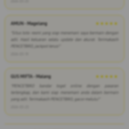
2026-03-25
AMUN - Magelang
★★★★★
"Situs toto resmi yang siap menemani saya bermain dengan
adil. Hasil keluaran selalu update dan akurat. Terimakasih
PENCETBRO, jackpot terus!"
2026-03-19
GUS MIFTA - Malang
★★★★★
"PENCETBRO bandar togel online dengan pasaran
terlengkap, dan kami siap menemani anda dalam bermain
yang adil. Terimakasih PENCETBRO, gacor melulu!"
2026-03-23