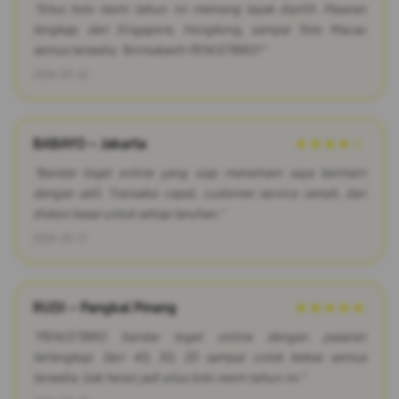
"Situs toto resmi tahun ini memang layak dipilih. Pasaran
lengkap, dari Singapore, Hongkong, sampai Toto Macau
semua tersedia. Terimakasih PENCETBRO!"
2026-03-22
BABAYO – Jakarta
★★★★☆
"Bandar togel online yang siap menemani saya bermain
dengan adil. Transaksi cepat, customer service ramah, dan
diskon besar untuk setiap taruhan."
2026-03-17
RUDI – Pangkal Pinang
★★★★★
"PENCETBRO bandar togel online dengan pasaran
terlengkap. Dari 4D, 3D, 2D sampai colok bebas semua
tersedia. Gak heran jadi situs toto resmi tahun ini."