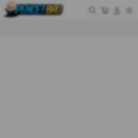
Skip
to
Cari
Troli
Login
Navigation
content
Buka Info Lebih Lanjut