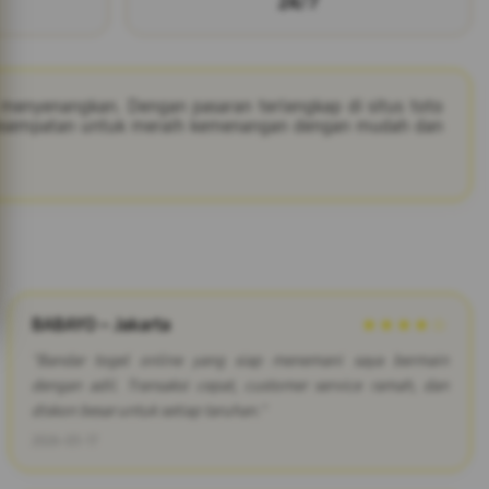
24/7
enyenangkan. Dengan pasaran terlengkap di situs toto
 kesempatan untuk meraih kemenangan dengan mudah dan
BABAYO – Jakarta
★★★★☆
"Bandar togel online yang siap menemani saya bermain
dengan adil. Transaksi cepat, customer service ramah, dan
diskon besar untuk setiap taruhan."
2026-03-17