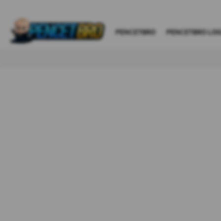
Skip
to
content
PENCETBRO
PENCETBRO LOG
Buka Info Lebih Lanjut