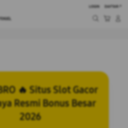
LOGIN
DAFTAR
Cari
Troli
Login/Sign-Up
TOGEL
Cari
RO 🔥 Situs Slot Gacor
aya Resmi Bonus Besar
2026