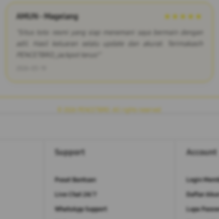
AMUN - Magelang
★★★★★
"Situs toto resmi yang siap menemani saya bermain dengan
adil. Hasil keluaran selalu update dan akurat. Terimakasih
PENCETBRO, jackpot terus!"
2026-03-19
© 2026 PENCETBRO. All rights reserved.
Support
Account
Pusat Bantuan
Login Mem
Live Chat 24/7
Daftar Aku
WhatsApp Support
Lupa Passw