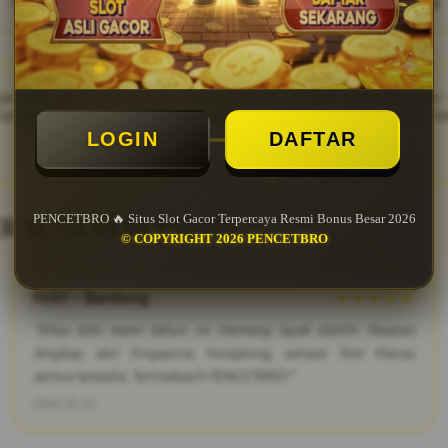
10.000 Ribu
50.000 Ribu
percaya yang menawarkan pengalaman bermain yang adil dan m
ap langkah permainan. Bergabunglah dengan kami dan nikmati
LOGIN
DAFTAR
PENCETBRO 🔥 Situs Slot Gacor Terpercaya Resmi Bonus Besar 2026
R SETIA PENCETBRO
© COPYRIGHT 2026 PENCETBRO
FERY – Bandung
★★★★★
"Situs toto resmi tahun ini memang layak dipilih. Pasaran
lengkap, dari Singapore, Hongkong, sampai Toto Macau
semua tersedia. Terimakasih PENCETBRO!"
2026-03-22