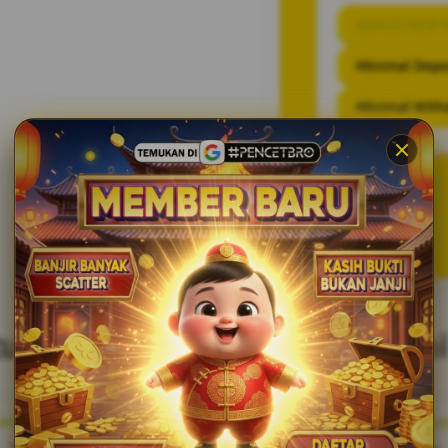
BONUS NEW 
Minimal Depos
Minimal With
us Slot Gacor Terpercaya Resmi
MINIMAL DEPOSIT
MINIMAL WITHDR